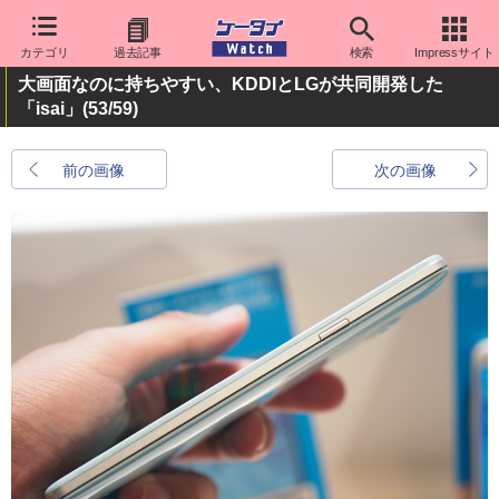
カテゴリ
過去記事
検索
Impressサイト
大画面なのに持ちやすい、KDDIとLGが共同開発した
「isai」
(53/59)
前の画像
次の画像