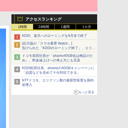
アクセスランキング
1時間
24時間
1週間
1カ月
KDDI、楽天へのローミングを9月末で終了
[石川温の「スマホ業界 Watch」]
告げられた「KDDIのローミング終了」、エリア
マップの落とし穴と楽天モバイルの課題
ドコモ前田社長が「ahamo40GB化は検証のた
め」、料金値上げへの考え方にも言及
KDDI松田社長、ahamoの40GBキャンペーンに
「品質などを含めて十分対抗できる」
NTTドコモ、エリクソン製の最新型装置を国内
初導入
もっと見る