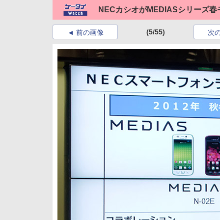
NECカシオがMEDIASシリーズ
(5/55)
前の画像
次