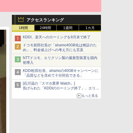
アクセスランキング
1時間
24時間
1週間
1カ月
KDDI、楽天へのローミングを9月末で終了
ドコモ前田社長が「ahamo40GB化は検証のた
め」、料金値上げへの考え方にも言及
NTTドコモ、エリクソン製の最新型装置を国内
初導入
KDDI松田社長、ahamoの40GBキャンペーンに
「品質などを含めて十分対抗できる」
[石川温の「スマホ業界 Watch」]
告げられた「KDDIのローミング終了」、エリア
マップの落とし穴と楽天モバイルの課題
もっと見る