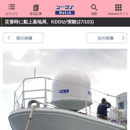
カテゴリ
過去記事
検索
Impressサイト
災害時に船上基地局、KDDIが実験
(27/103)
前の画像
次の画像