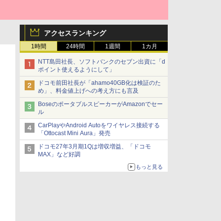
アクセスランキング
1時間
24時間
1週間
1カ月
NTT島田社長、ソフトバンクのセブン出資に「d
ポイント使えるようにして」
ドコモ前田社長が「ahamo40GB化は検証のた
め」、料金値上げへの考え方にも言及
BoseのポータブルスピーカーがAmazonでセー
ル
CarPlayやAndroid Autoをワイヤレス接続する
「Ottocast Mini Aura」発売
ドコモ27年3月期1Qは増収増益、「ドコモ
MAX」など好調
もっと見る