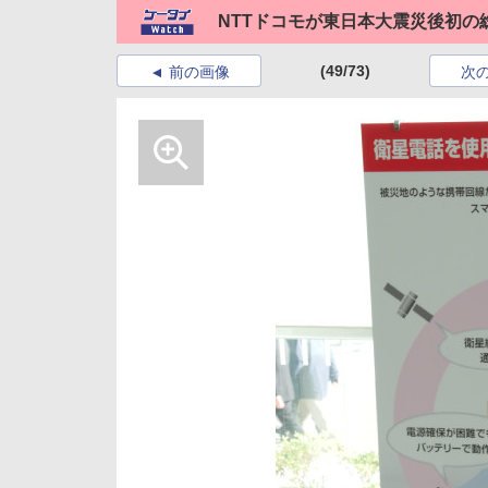
NTTドコモが東日本大震災後初の
(49/73)
前の画像
次