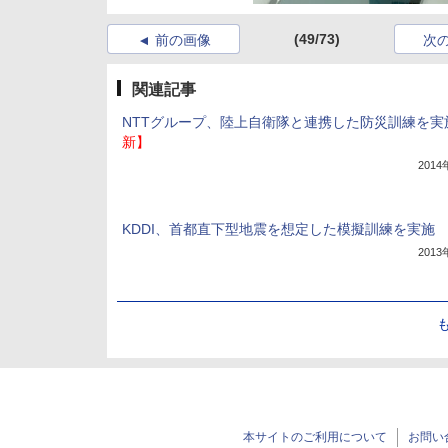
(49/73)
前の画像
次
関連記事
NTTグループ、陸上自衛隊と連携した防災訓練を実
新】
201
KDDI、首都直下型地震を想定した模擬訓練を実施
201
本サイトのご利用について
お問い