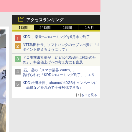
アクセスランキング
1時間
24時間
1週間
1カ月
KDDI、楽天へのローミングを9月末で終了
NTT島田社長、ソフトバンクのセブン出資に「d
ポイント使えるようにして」
ドコモ前田社長が「ahamo40GB化は検証のた
め」、料金値上げへの考え方にも言及
[石川温の「スマホ業界 Watch」]
告げられた「KDDIのローミング終了」、エリア
マップの落とし穴と楽天モバイルの課題
KDDI松田社長、ahamoの40GBキャンペーンに
「品質などを含めて十分対抗できる」
もっと見る