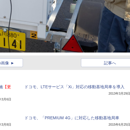
の画像
記事へ
施
【更
ドコモ、LTEサービス「Xi」対応の移動基地局車を導入
2013年3月29
4年3月6日
ドコモ、「PREMIUM 4G」に対応した移動基地局車
3年3月8日
2015年6月25