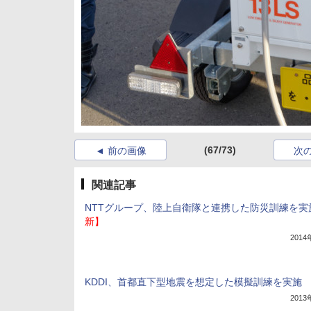
(67/73)
前の画像
次
関連記事
NTTグループ、陸上自衛隊と連携した防災訓練を実
新】
201
KDDI、首都直下型地震を想定した模擬訓練を実施
201