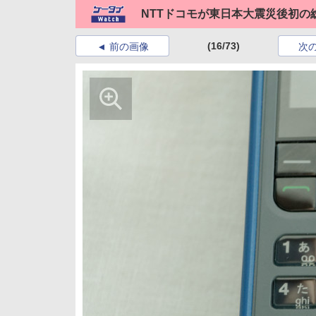
NTTドコモが東日本大震災後初の
(16/73)
前の画像
次