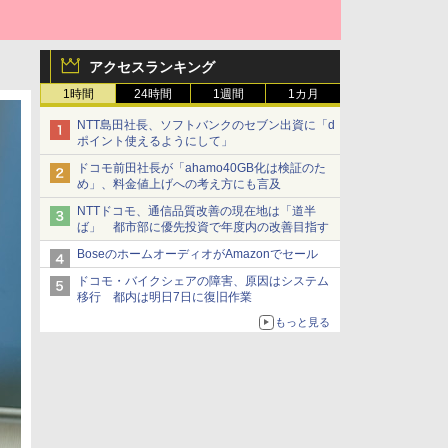
アクセスランキング
1時間
24時間
1週間
1カ月
NTT島田社長、ソフトバンクのセブン出資に「d
ポイント使えるようにして」
ドコモ前田社長が「ahamo40GB化は検証のた
め」、料金値上げへの考え方にも言及
NTTドコモ、通信品質改善の現在地は「道半
ば」 都市部に優先投資で年度内の改善目指す
BoseのホームオーディオがAmazonでセール
ドコモ・バイクシェアの障害、原因はシステム
移行 都内は明日7日に復旧作業
もっと見る