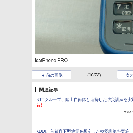
IsatPhone PRO
(16/73)
前の画像
次
関連記事
NTTグループ、陸上自衛隊と連携した防災訓練を実
新】
201
KDDI、首都直下型地震を想定した模擬訓練を実施