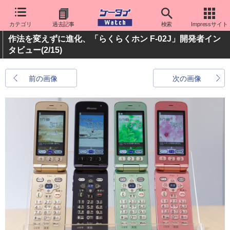
カテゴリ
過去記事
検索
Impressサイト
作法を変えずに進化、「らくらくホン F-02J」開発者イン
タビュー
(2/15)
前の画像
次の画像