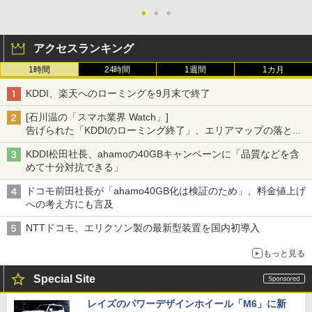
●
●
●
アクセスランキング
1時間
24時間
1週間
1カ月
KDDI、楽天へのローミングを9月末で終了
[石川温の「スマホ業界 Watch」]
告げられた「KDDIのローミング終了」、エリアマップの落とし
穴と楽天モバイルの課題
KDDI松田社長、ahamoの40GBキャンペーンに「品質などを含
めて十分対抗できる」
ドコモ前田社長が「ahamo40GB化は検証のため」、料金値上げ
への考え方にも言及
NTTドコモ、エリクソン製の最新型装置を国内初導入
もっと見る
Special Site
レイズのパワーデザインホイール「M6」に新