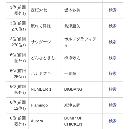
3位(前回
夜桜お七
坂本冬美
検索
圏外↑)
3位(前回
流れて津軽
島津亜矢
検索
270位↑)
3位(前回
ポルノグラフィテ
サウダージ
検索
270位↑)
ィ
6位(前回
どんなときも。
槇原敬之
検索
圏外↑)
6位(前回
ハナミズキ
一青窈
検索
25位↑)
6位(前回
NUMBER 1
BIGBANG
検索
圏外↑)
6位(前回
Flamingo
米津玄師
検索
12位↑)
6位(前回
BUMP OF
Aurora
検索
圏外↑)
CHICKEN