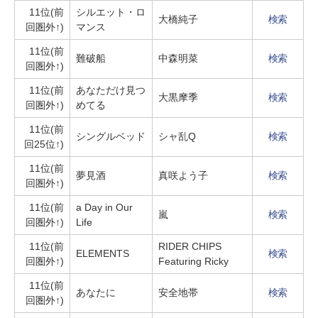
11位(前
シルエット・ロ
大橋純子
検索
回圏外↑)
マンス
11位(前
難破船
中森明菜
検索
回圏外↑)
11位(前
あなただけ見つ
大黒摩季
検索
回圏外↑)
めてる
11位(前
シングルベッド
シャ乱Q
検索
回25位↑)
11位(前
夢見酒
真咲よう子
検索
回圏外↑)
11位(前
a Day in Our
嵐
検索
回圏外↑)
Life
11位(前
RIDER CHIPS
ELEMENTS
検索
回圏外↑)
Featuring Ricky
11位(前
あなたに
安全地帯
検索
回圏外↑)