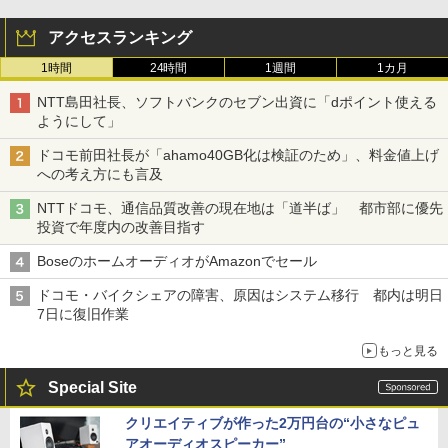
アクセスランキング
1時間
24時間
1週間
1カ月
NTT島田社長、ソフトバンクのセブン出資に「dポイント使える
ようにして」
ドコモ前田社長が「ahamo40GB化は検証のため」、料金値上げ
への考え方にも言及
NTTドコモ、通信品質改善の現在地は「道半ば」 都市部に優先
投資で年度内の改善目指す
BoseのホームオーディオがAmazonでセール
ドコモ・バイクシェアの障害、原因はシステム移行 都内は明日
7日に復旧作業
もっと見る
Special Site
クリエイティブが作った2万円台の“小さなピュ
アオーディオスピーカー”