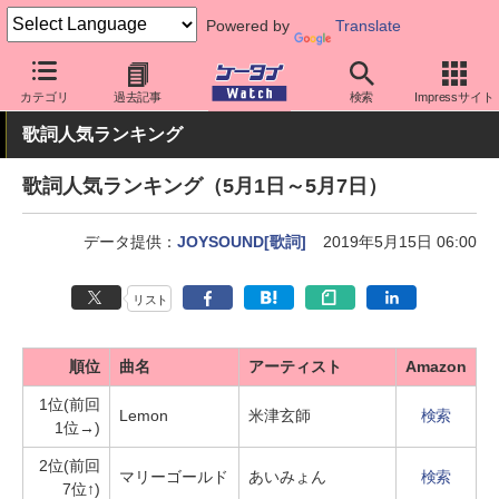
Powered by
Translate
ケータイ Watch
業界動向
調査
カテゴリ
過去記事
検索
Impressサイト
歌詞人気ランキング
歌詞人気ランキング（5月1日～5月7日）
データ提供：
JOYSOUND[歌詞]
2019年5月15日 06:00
リスト
順位
曲名
アーティスト
Amazon
1位(前回
Lemon
米津玄師
検索
1位→)
2位(前回
マリーゴールド
あいみょん
検索
7位↑)