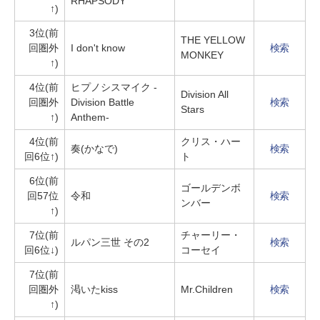
RHAPSODY
↑)
3位(前
THE YELLOW
回圏外
I don't know
検索
MONKEY
↑)
4位(前
ヒプノシスマイク -
Division All
回圏外
Division Battle
検索
Stars
↑)
Anthem-
4位(前
クリス・ハー
奏(かなで)
検索
回6位↑)
ト
6位(前
ゴールデンボ
回57位
令和
検索
ンバー
↑)
7位(前
チャーリー・
ルパン三世 その2
検索
回6位↓)
コーセイ
7位(前
回圏外
渇いたkiss
Mr.Children
検索
↑)