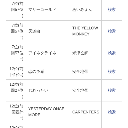
7位(前
回57位
マリーゴールド
あいみょん
検索
↑)
7位(前
THE YELLOW
回57位
天道虫
検索
MONKEY
↑)
7位(前
回57位
アイネクライネ
米津玄師
検索
↑)
12位(前
恋の予感
安全地帯
検索
回1位↓)
12位(前
回27位
じれったい
安全地帯
検索
↑)
12位(前
YESTERDAY ONCE
回圏外
CARPENTERS
検索
MORE
↑)
12位(前