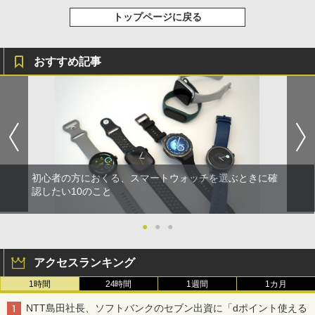
トップページに戻る
おすすめ記事
初心者の方におくる、スマートウォッチを選ぶときに確
認したい10のこと
●
●
●
アクセスランキング
1時間
24時間
1週間
1カ月
NTT島田社長、ソフトバンクのセブン出資に「dポイント使える