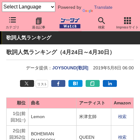
Powered by
Translate
ケータイ Watch
業界動向
調査
カテゴリ
過去記事
検索
Impressサイト
歌詞人気ランキング
歌詞人気ランキング（4月24日～4月30日）
データ提供：
JOYSOUND[歌詞]
2019年5月8日 06:00
リスト
順位
曲名
アーティスト
Amazon
1位(前
Lemon
米津玄師
検索
回3位↑)
2位(前
BOHEMIAN
回352位
QUEEN
検索