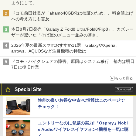
ようにして」
ドコモ前田社長が「ahamo40GB化は検証のため」、料金値上げ
への考え方にも言及
本日8月7日発売「Galaxy Z Fold8 Ultra/Fold8/Flip8」、カズレー
ザーが驚いた「そば屋のメニュー並みの薄さ」
2026年夏の最新スマホおすすめ11選 GalaxyやXperia、
arrows、AQUOSなど注目機種の特徴は
ドコモ・バイクシェアの障害、原因はシステム移行 都内は明日
7日に復旧作業
もっと見る
Special Site
性能の良いお得な中古PC情報はこのページで
チェック！
エントリーなのに脅威の実力!「Osprey」Nobl
e Audioワイヤレスイヤフォン4機種を一気に聴
く