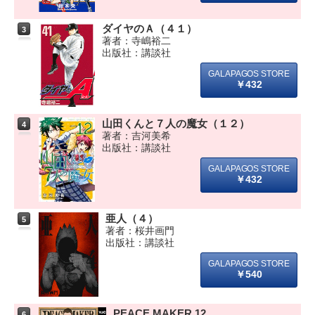
ダイヤのＡ（４１）
3
著者：寺嶋裕二
出版社：講談社
￥432
山田くんと７人の魔女（１２）
4
著者：吉河美希
出版社：講談社
￥432
亜人（４）
5
著者：桜井画門
出版社：講談社
￥540
PEACE MAKER 12
6