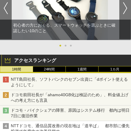
初心者の方におくる、スマートウォッチを選ぶときに確
認したい10のこと
●
●
●
アクセスランキング
1時間
24時間
1週間
1カ月
NTT島田社長、ソフトバンクのセブン出資に「dポイント使える
ようにして」
ドコモ前田社長が「ahamo40GB化は検証のため」、料金値上げ
への考え方にも言及
ドコモ・バイクシェアの障害、原因はシステム移行 都内は明日
7日に復旧作業
NTTドコモ、通信品質改善の現在地は「道半ば」 都市部に優先