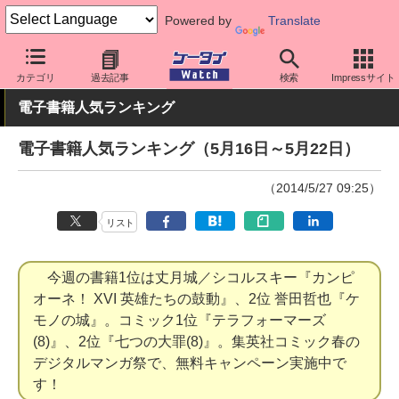
Powered by
Translate
ケータイ Watch
業界動向
調査
カテゴリ
過去記事
検索
Impressサイト
電子書籍人気ランキング
電子書籍人気ランキング（5月16日～5月22日）
（2014/5/27 09:25）
リスト
今週の書籍1位は丈月城／シコルスキー『カンピ
オーネ！ XVI 英雄たちの鼓動』、2位 誉田哲也『ケ
モノの城』。コミック1位『テラフォーマーズ
(8)』、2位『七つの大罪(8)』。集英社コミック春の
デジタルマンガ祭で、無料キャンペーン実施中で
す！