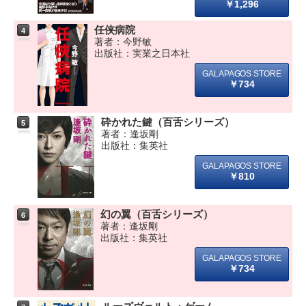
￥1,296
任侠病院
4
著者：今野敏
出版社：実業之日本社
￥734
砕かれた鍵（百舌シリーズ）
5
著者：逢坂剛
出版社：集英社
￥810
幻の翼（百舌シリーズ）
6
著者：逢坂剛
出版社：集英社
￥734