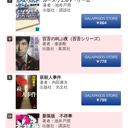
ルーズヴェルト・ゲーム
7
著者：池井戸潤
出版社：講談社
￥864
百舌の叫ぶ夜（百舌シリーズ）
8
著者：逢坂剛
出版社：集英社
￥778
萩殺人事件
9
著者：内田康夫
出版社：光文社
￥799
新装版 不祥事
10
著者：池井戸潤
出版社：講談社