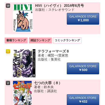
HiVi（ハイヴィ） 2014年6月号
10
出版社：ステレオサウンド
￥1,000
書籍ランキング
雑誌ランキング
コミックランキング
テラフォーマーズ 8
1
著者：橘賢一/貴家悠
出版社：集英社
￥500
七つの大罪（８）
2
著者：鈴木央
出版社：講談社
￥432