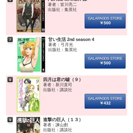
著者：皆川亮二
出版社：集英社
￥500
甘い生活 2nd season 4
7
著者：弓月光
出版社：集英社
￥500
四月は君の嘘（９）
8
著者：新川直司
出版社：講談社
￥432
進撃の巨人（１３）
9
著者：諫山創
出版社：講談社