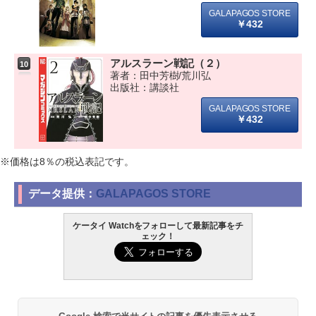
￥432
アルスラーン戦記（２）
10
著者：田中芳樹/荒川弘
出版社：講談社
￥432
※価格は8％の税込表記です。
データ提供：
GALAPAGOS STORE
ケータイ Watchをフォローして最新記事をチ
ェック！