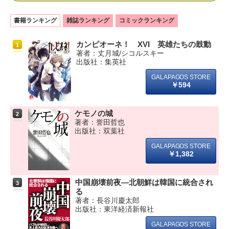
書籍ランキング
雑誌ランキング
コミックランキング
カンピオーネ！ XVI 英雄たちの鼓動
1
著者：丈月城/シコルスキー
出版社：集英社
￥594
ケモノの城
2
著者：誉田哲也
出版社：双葉社
￥1,382
中国崩壊前夜―北朝鮮は韓国に統合され
3
る
著者：長谷川慶太郎
出版社：東洋経済新報社