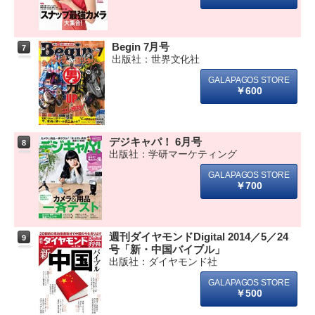
Begin 7月号
7
出版社：世界文化社
￥600
デジキャパ！ 6月号
8
出版社：学研マーケティング
￥700
週刊ダイヤモンドDigital 2014／5／24
9
号「新・中国バイブル」
出版社：ダイヤモンド社
￥500