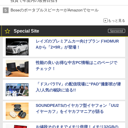
投資で年度内の改善目指す
BoseのポータブルスピーカーがAmazonでセール
もっと見る
Special Site
レイズのプレミアムカー向けブランドHOMUR
Aから「2×9R」が登場！
性能の良いお得な中古PC情報はこのページで
チェック！
「ドスパラTV」の配信現場に“PAD”撮影班が潜
入!人気の秘訣に迫る!!
SOUNDPEATSのイヤカフ型イヤフォン「UU2
イヤーカフ」をイヤカフマニアが語る
お値段そのままでメモリ倍増！メモリ32GBの