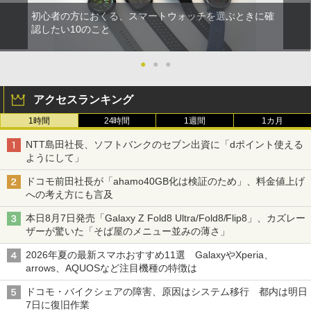
初心者の方におくる、スマートウォッチを選ぶときに確
認したい10のこと
●
●
●
アクセスランキング
1時間
24時間
1週間
1カ月
NTT島田社長、ソフトバンクのセブン出資に「dポイント使える
ようにして」
ドコモ前田社長が「ahamo40GB化は検証のため」、料金値上げ
への考え方にも言及
本日8月7日発売「Galaxy Z Fold8 Ultra/Fold8/Flip8」、カズレー
ザーが驚いた「そば屋のメニュー並みの薄さ」
2026年夏の最新スマホおすすめ11選 GalaxyやXperia、
arrows、AQUOSなど注目機種の特徴は
ドコモ・バイクシェアの障害、原因はシステム移行 都内は明日
7日に復旧作業