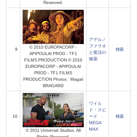
Reserved.
アデル／
ファラオ
© 2010 EUROPACORP -
9
検索
と復活の
APIPOULAI PROD - TF1
秘薬
FILMS PRODUCTION © 2010
EUROPACORP - APIPOULAI
PROD - TF1 FILMS
PRODUCTION Photos : Magali
BRAGARD
ワイル
ド・スピ
10
ード
検索
MEGA
MAX
© 2011 Universal Studios. All
Rights Reserved.