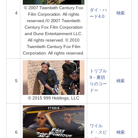
© 2007 Twentieth Century Fox
ダイ・ハ
4
検索
Film Corporation. All rights
ード4.0
reserved./© 2007 Twentieth
Century Fox Film Corporation
and Dune Entertainment LLC.
All rights reserved. © 2010
Twentieth Century Fox Film
Corporation. All rights reserved.
トリプル
9－裏切
5
検索
りのコー
ドー
© 2015 999 Holdings, LLC
ワイル
6
ド・スピ
検索