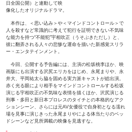
日全国公開）と連動して映
像化したオリジナルドラマ。
本作は、＜思い込み＞や＜マインドコントロール＞で
人を殺すなど常識的に考えて犯行を証明できない不気味
な能力を持つ“不能犯”宇相吹正（うそぶきただし）と、
彼に翻弄される人々の悲惨な運命を描いた新感覚スリラ
ー・エンタテインメント。
今回、公開する予告編には、主演の松坂桃李ほか、映
画版にも出演する沢尻エリカをはじめ、永尾まりや、永
井大、平岡祐太ら脇を固める実力派キャストが総出演。
赤く光る眼により相手をマインドコントロールする松坂
演じる宇相吹正の不気味な表情を描くほか、沢尻演じる
刑事・多田と新日本プロレスのタイチとの本格的なアク
ションシーン、さらには元AV女優役で自身初となる濡れ
場を見事に演じきった永尾まりやによる体当たりのベッ
ドシーンなど見所満載の映像を見逃すな。