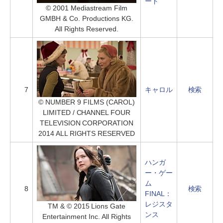
ード
© 2001 Mediastream Film
GMBH & Co. Productions KG.
All Rights Reserved.
7
キャロル
検索
© NUMBER 9 FILMS (CAROL)
LIMITED / CHANNEL FOUR
TELEVISION CORPORATION
2014 ALL RIGHTS RESERVED
ハンガ
ー・ゲー
ム
8
検索
FINAL：
レジスタ
TM & © 2015 Lions Gate
ンス
Entertainment Inc. All Rights