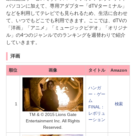
パソコンに加えて、専用アダプター「dTVターミナル」
などを利用してテレビでも見られるため、生活に合わせ
て、いつでもどこでも利用できます。ここでは、dTVの
「洋画」「アニメ」「ミュージックビデオ」「オリジナ
ル」の4つのジャンルでのランキングを週替わりで紹介
していきます。
洋画
順位
画像
タイトル
Amazon
ハンガ
ー・ゲー
ム
1
検索
FINAL：
レボリュ
TM & © 2015 Lions Gate
ーション
Entertainment Inc. All Rights
Reserved.