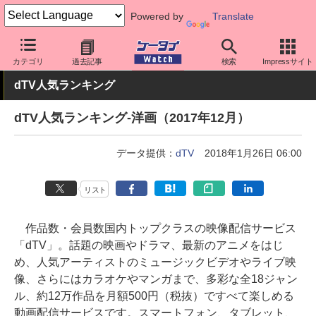
Powered by
Translate
ケータイ Watch
業界動向
調査
カテゴリ
過去記事
検索
Impressサイト
dTV人気ランキング
dTV人気ランキング-洋画（2017年12月）
データ提供：
dTV
2018年1月26日 06:00
リスト
作品数・会員数国内トップクラスの映像配信サービス
「dTV」。話題の映画やドラマ、最新のアニメをはじ
め、人気アーティストのミュージックビデオやライブ映
像、さらにはカラオケやマンガまで、多彩な全18ジャン
ル、約12万作品を月額500円（税抜）ですべて楽しめる
動画配信サービスです。スマートフォン、タブレット、