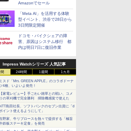
Amazonでセール
「Meta AI」を活用する体験
型イベント、渋谷で28日から
3日間限定開催
ドコモ・バイクシェアの障
害、原因はシステム移行 都
内は明日7日に復旧作業
Impress Watchシリーズ 人気記事
時間
24時間
1週間
1カ月
ミスド「Mrs. GREEN APPLE」のコラボドーナ
ツ4種、いよいよ発売！
【家電レビュー】手ごわい雑草との戦い、コメ
リの草刈機で完全勝利 掃除機感覚で使えた
NTT島田社長、ソフトバンクのセブン出資に「d
ポイント使えるようにして」
吉野家、牛リブロースを熱々で提供する「極旨
牛鉄板ステーキ定食」を発売