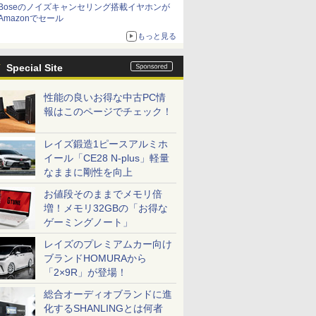
Boseのノイズキャンセリング搭載イヤホンが
Amazonでセール
もっと見る
Special Site
性能の良いお得な中古PC情
報はこのページでチェック！
レイズ鍛造1ピースアルミホ
イール「CE28 N-plus」軽量
なままに剛性を向上
お値段そのままでメモリ倍
増！メモリ32GBの「お得な
ゲーミングノート」
レイズのプレミアムカー向け
ブランドHOMURAから
「2×9R」が登場！
総合オーディオブランドに進
化するSHANLINGとは何者