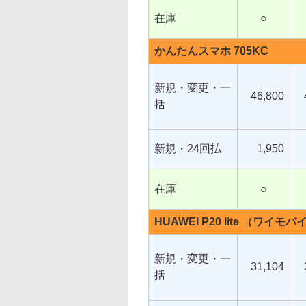
在庫
○
かんたんスマホ 705KC
新規・変更・一
46,800
括
新規・24回払
1,950
在庫
○
HUAWEI P20 lite （ワイモ
新規・変更・一
31,104
括