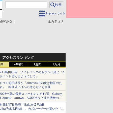
Impress サイト
全カテゴリ
M/MVNO
アクセスランキング
時間
24時間
1週間
1カ月
NTT島田社長、ソフトバンクのセブン出資に「d
ポイント使えるようにして」
ドコモ前田社長が「ahamo40GB化は検証のた
め」、料金値上げへの考え方にも言及
2026年夏の最新スマホおすすめ11選 Galaxy
やXperia、arrows、AQUOSなど注目機種の特
徴は
本日8月7日発売「Galaxy Z Fold8
Ultra/Fold8/Flip8」、カズレーザーが驚いた「そ
ば屋のメニュー並みの薄さ」