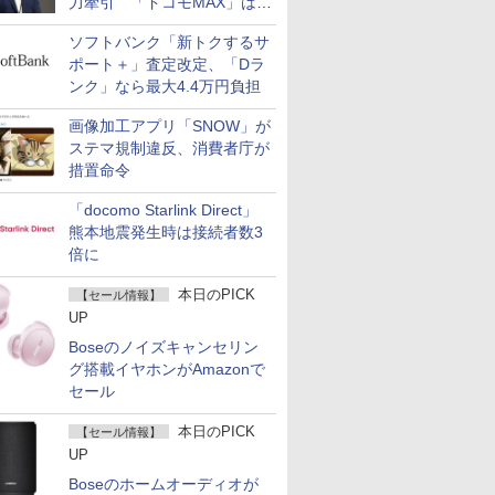
力牽引 「ドコモMAX」は
400万契約突破
ソフトバンク「新トクするサ
ポート＋」査定改定、「Dラ
ンク」なら最大4.4万円負担
画像加工アプリ「SNOW」が
ステマ規制違反、消費者庁が
措置命令
「docomo Starlink Direct」
熊本地震発生時は接続者数3
倍に
本日のPICK
【セール情報】
UP
Boseのノイズキャンセリン
グ搭載イヤホンがAmazonで
セール
本日のPICK
【セール情報】
UP
Boseのホームオーディオが