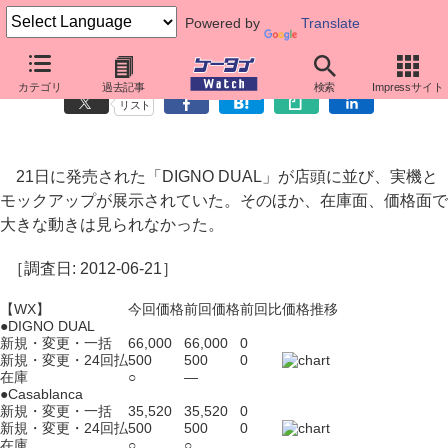
Powered by
Translate
ウィルコム端末価格調査： DIGNO DUALが発売
カテゴリ
過去記事
検索
Impressサイト
リスト
21日に発売された「DIGNO DUAL」が店頭に並び、実機と
モックアップが展示されていた。そのほか、在庫面、価格面で
大きな動きは見られなかった。
［調査日: 2012-06-21］
【WX】
今回価格
前回価格
前回比
価格推移
●DIGNO DUAL
新規・変更・一括
66,000
66,000
0
新規・変更・24回払
500
500
0
在庫
○
―
●Casablanca
新規・変更・一括
35,520
35,520
0
新規・変更・24回払
500
500
0
在庫
○
○