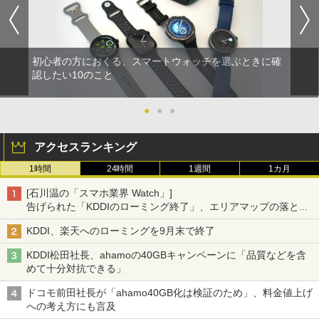
初心者の方におくる、スマートウォッチを選ぶときに確
認したい10のこと
●
●
●
アクセスランキング
1時間
24時間
1週間
1カ月
[石川温の「スマホ業界 Watch」]
告げられた「KDDIのローミング終了」、エリアマップの落とし
穴と楽天モバイルの課題
KDDI、楽天へのローミングを9月末で終了
KDDI松田社長、ahamoの40GBキャンペーンに「品質などを含
めて十分対抗できる」
ドコモ前田社長が「ahamo40GB化は検証のため」、料金値上げ
への考え方にも言及