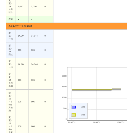
変
更・
24
1,010
1,010
0
カ月
以上
在庫
○
○
みまもりケータイ3 202Z
新
規・
14,544
14,544
0
一括
新
規・
606
606
0
24
回払
変
更・
14,544
14,544
0
一括
変
20000
更・
12
606
606
0
カ月
未満
15000
変
更・
10000
12
～1
606
606
0
8カ
新規
月未
5000
満
変更
変
0
更・
2013/8/22
2014/1/5
2014/5/22
18
～2
606
606
0
4カ
月未