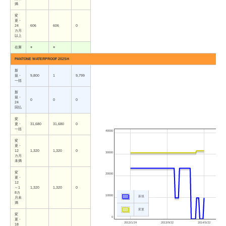
満
変
更・
24
606
606
0
カ月
以上
在庫
○
○
PANTONE WATERPROOF 202SH
新
規・
9,800
1
9,799
一括
新
規・
0
0
0
24
回払
変
更・
31,680
31,680
0
一括
40000
変
更・
12
1,320
1,320
0
30000
カ月
未満
変
20000
更・
12
～1
1,320
1,320
0
8カ
10000
新規
月未
満
変更
変
0
更・
2013/1/24
2013/9/22
2014/5/22
18