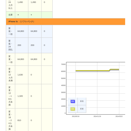
24
1,490
1,490
0
カ月
以上
在庫
○
○
iPhone 5c （ソフトバンク）
新
規・
64,800
64,800
0
一括
新
規・
200
200
0
24
回払
変
更・
64,800
64,800
0
一括
70000
変
60000
更・
12
1,630
0
カ月
50000
未満
40000
変
更・
30000
12
～1
1,320
0
8カ
20000
新規
月未
満
10000
変更
変
0
更・
2013/9/19
2014/1/19
2014/5/22
18
～2
810
0
4カ
月未
満