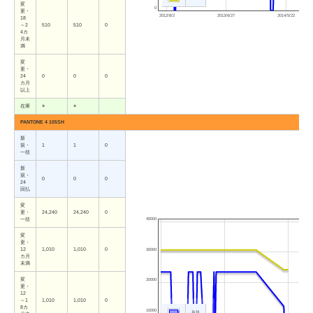
変
0
更・
2012/8/2
2013/6/27
2014/5/22
18
～2
510
510
0
4カ
月未
満
変
更・
24
0
0
0
カ月
以上
在庫
○
○
PANTONE 4 105SH
新
規・
1
1
0
一括
新
規・
0
0
0
24
回払
変
更・
24,240
24,240
0
40000
一括
変
更・
12
1,010
1,010
0
30000
カ月
未満
変
20000
更・
12
～1
1,010
1,010
0
8カ
10000
新規