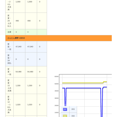
～2
1,000
1,000
0
4カ
月未
満
変
更・
24
490
490
0
カ月
以上
在庫
○
○
かんたん携帯 108SH
新
規・
47,040
47,040
0
一括
新
規・
0
0
0
24
回払
変
更・
54,480
54,480
0
一括
60000
変
更・
50000
12
1,330
1,330
0
カ月
未満
40000
変
30000
更・
12
～1
1,020
1,020
0
20000
8カ
新規
月未
満
10000
変更