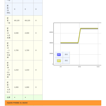
一括
新
規・
0
0
0
24
回払
変
更・
69,120
69,120
0
一括
変
更・
60000
12
2,030
2,030
0
カ月
未満
40000
変
更・
12
～1
1,720
1,720
0
8カ
20000
新規
月未
満
変更
変
0
更・
2/6
3/30
5/22
18
～2
1,210
1,210
0
4カ
月未
満
変
更・
24
1,000
1,000
0
カ月
以上
在庫
○
○
AQUOS PHONE Xx 302SH