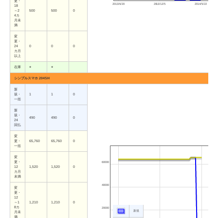
更・
2013/6/20
2013/12/5
2014/5/22
18
～2
500
500
0
4カ
月未
満
変
更・
24
0
0
0
カ月
以上
在庫
○
○
シンプルスマホ 204SH
新
規・
1
1
0
一括
新
規・
490
490
0
24
回払
変
更・
65,760
65,760
0
一括
変
更・
60000
12
1,520
1,520
0
カ月
未満
40000
変
更・
12
～1
1,210
1,210
0
8カ
20000
新規
月未
満