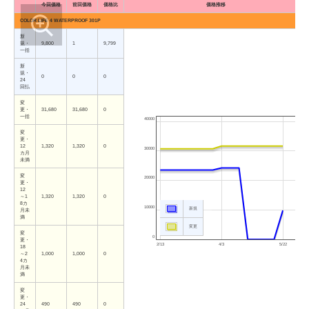
今回価格
前回価格
価格比
価格推移
COLOR LIFE 4 WATERPROOF 301P
新
規・
9,800
1
9,799
一括
新
規・
0
0
0
24
回払
変
更・
31,680
31,680
0
一括
40000
変
更・
12
1,320
1,320
0
30000
カ月
未満
変
20000
更・
12
～1
1,320
1,320
0
8カ
10000
新規
月未
満
変更
変
0
更・
2/13
4/3
5/22
18
～2
1,000
1,000
0
4カ
月未
満
変
更・
24
490
490
0