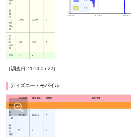
月未
満
変更
変
0
更・
2012/3/8
2013/4/14
2014/5/22
18
～2
1,000
1,000
0
4カ
月未
満
変
更・
24
490
490
0
カ月
以上
在庫
○
○
［調査日: 2014-05-22］
ディズニー・モバイル
今回価格
前回価格
価格比
価格推移
DM016SH
新
規・
78,240
78,240
0
一括
新
規・
0
0
0
24
回払