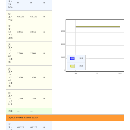
規・
0
0
0
24
回払
変
更・
69,120
69,120
0
一括
変
更・
60000
12
2,310
2,310
0
カ月
未満
40000
変
更・
12
～1
2,000
2,000
0
8カ
20000
新規
月未
満
変更
変
0
更・
5/1
5/11
5/22
18
～2
1,490
1,490
0
4カ
月未
満
変
更・
24
1,280
1,280
0
カ月
以上
在庫
―
―
AQUOS PHONE Xx mini 303SH
新
規・
69,120
69,120
0