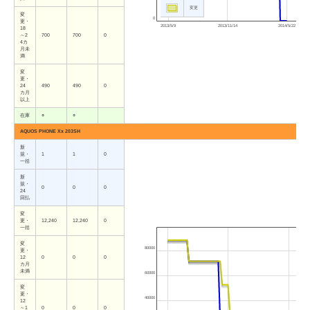
変更
変
0
更・
2013/5/9
2013/11/14
2014/5/22
18
～2
700
700
0
4カ
月未
満
変
更・
24
490
490
0
カ月
以上
在庫
○
○
AQUOS PHONE Xx 203SH
新
規・
1
1
0
一括
新
規・
0
0
0
24
回払
変
更・
12,240
12,240
0
一括
変
80000
更・
12
0
0
0
カ月
未満
60000
変
更・
40000
12
～1
0
0
0