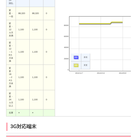
24
回払
変
更・
88,320
88,320
0
一括
変
80000
更・
12
1,100
1,100
0
カ月
未満
60000
変
更・
40000
12
～1
1,100
1,100
0
8カ
新規
月未
20000
満
変更
変
0
更・
2013/11/7
2014/2/13
2014/5/22
18
～2
1,100
1,100
0
4カ
月未
満
変
更・
24
1,100
1,100
0
カ月
以上
在庫
○
○
3G対応端末