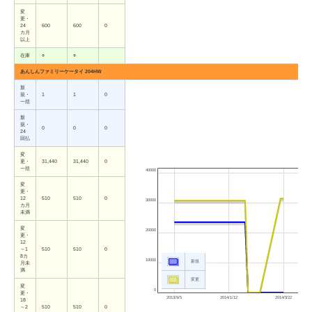
変
更・
24
600
600
0
カ月
以上
在庫
○
○
あんしんファミリーケータイ 204HW
新
規・
1
1
0
一括
新
規・
0
0
0
24
回払
変
更・
31,440
31,440
0
一括
40000
変
更・
12
510
510
0
30000
カ月
未満
変
20000
更・
12
～1
510
510
0
8カ
10000
新規
月未
満
変更
変
0
更・
2013/9/5
2014/1/12
2014/5/22
18
～2
510
510
0