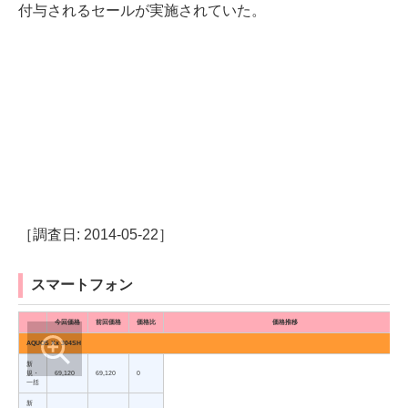
付与されるセールが実施されていた。
［調査日: 2014-05-22］
スマートフォン
今回価格
前回価格
価格比
価格推移
AQUOS Xx 304SH
新
規・
69,120
69,120
0
一括
新