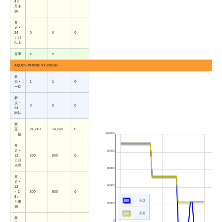
4カ
月未
満
変
更・
24
0
0
0
カ月
以上
在庫
○
○
AQUOS PHONE Xx 206SH
新
規・
1
1
0
一括
新
規・
0
0
0
24
回払
変
更・
24,240
24,240
0
100000
一括
変
更・
80000
12
500
500
0
カ月
未満
60000
変
更・
40000
12
～1
500
500
0
8カ
新規
月未
20000
満
変更
変
0