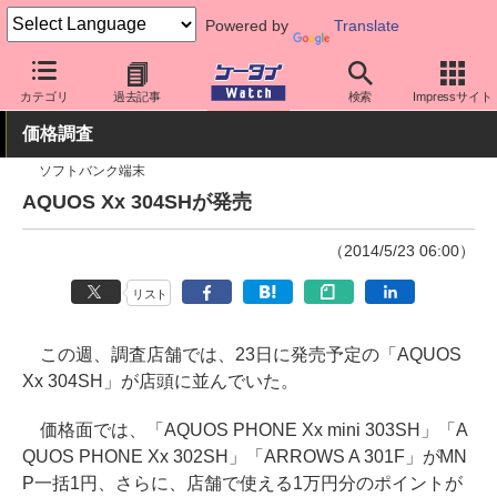
Powered by
Translate
ケータイ Watch
業界動向
調査
カテゴリ
過去記事
検索
Impressサイト
価格調査
ソフトバンク端末
AQUOS Xx 304SHが発売
（2014/5/23 06:00）
リスト
この週、調査店舗では、23日に発売予定の「AQUOS
Xx 304SH」が店頭に並んでいた。
価格面では、「AQUOS PHONE Xx mini 303SH」「A
QUOS PHONE Xx 302SH」「ARROWS A 301F」がMN
P一括1円、さらに、店舗で使える1万円分のポイントが