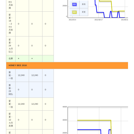
8カ
新規
月未
20000
満
変更
変
0
更・
2013/3/14
2013/10/17
2014/5/22
18
～2
0
0
0
4カ
月未
満
変
更・
24
0
0
0
カ月
以上
在庫
○
○
HONEY BEE 201K
新
規・
12,240
12,240
0
一括
新
規・
0
0
0
24
回払
変
更・
12,240
12,240
0
40000
一括
変
更・
12
0
0
0
30000
カ月
未満
変
20000