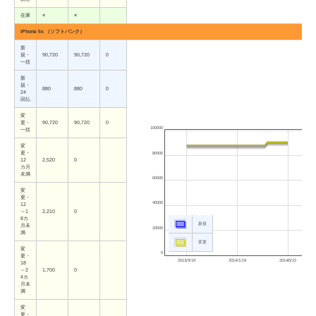
在庫
○
○
iPhone 5s （ソフトバンク）
新
規・
90,720
90,720
0
一括
新
規・
880
880
0
24
回払
変
更・
90,720
90,720
0
100000
一括
変
更・
80000
12
2,520
0
カ月
未満
60000
変
更・
40000
12
～1
2,210
0
8カ
新規
月未
20000
満
変更
変
0
更・
2013/9/19
2014/1/19
2014/5/22
18
～2
1,700
0
4カ
月未
満
変
更・