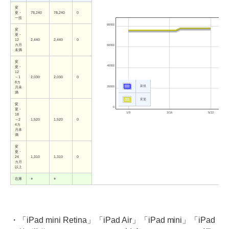
変
更・
78,240
78,240
0
一括
80000
変
更・
12
2,440
2,440
0
カ月
60000
未満
変
40000
更・
12
～1
2,030
2,030
0
8カ
新規
20000
月未
満
変更
変
0
更・
1/9
3/16
5/22
18
～2
1,520
1,520
0
4カ
月未
満
変
更・
24
1,310
1,310
0
カ月
以上
在庫
○
○
・「iPad mini Retina」「iPad Air」「iPad mini」「iPad