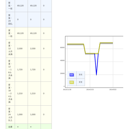
新
規・
69,120
69,120
0
一括
新
規・
0
0
0
24
回払
変
更・
69,120
69,120
0
一括
変
更・
60000
12
2,030
2,030
0
カ月
未満
40000
変
更・
12
～1
1,720
1,720
0
8カ
20000
新規
月未
満
変更
変
0
更・
2013/11/28
2014/2/23
2014/5/22
18
～2
1,210
1,210
0
4カ
月未
満
変
更・
24
1,000
1,000
0
カ月
以上
在庫
○
○