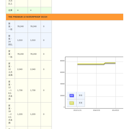
カ月
以上
在庫
○
○
THE PREMIUM 10 WATERPROOF 301SH
新
規・
78,240
78,240
0
一括
新
規・
1,010
1,010
0
24
回払
変
更・
78,240
78,240
0
一括
80000
変
更・
12
2,040
2,040
0
カ月
60000
未満
変
40000
更・
12
～1
1,730
1,730
0
8カ
新規
20000
月未
満
変更
変
0
更・
2013/11/21
2014/2/20
2014/5/22
18
～2
1,220
1,220
0
4カ
月未
満