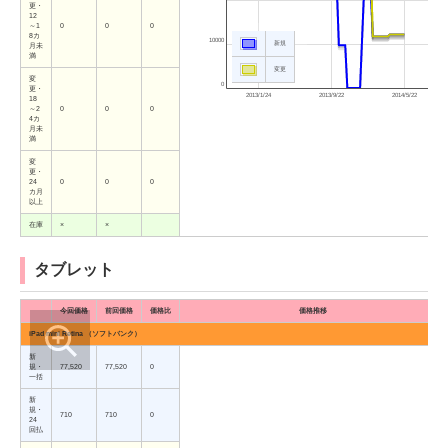
更・
12
～1
0
0
0
8カ
10000
新規
月未
満
変更
変
0
更・
2013/1/24
2013/9/22
2014/5/22
18
～2
0
0
0
4カ
月未
満
変
更・
24
0
0
0
カ月
以上
在庫
×
×
タブレット
今回価格
前回価格
価格比
価格推移
iPad mini Retina （ソフトバンク）
新
規・
77,520
77,520
0
一括
新
規・
710
710
0
24
回払