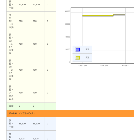
変
更・
77,520
77,520
0
一括
80000
変
更・
12
710
710
0
60000
カ月
未満
変
40000
更・
12
～1
710
710
0
8カ
20000
新規
月未
満
変更
変
0
更・
2013/11/14
2014/2/16
2014/5/22
18
～2
710
710
0
4カ
月未
満
変
更・
24
710
710
0
カ月
以上
在庫
○
○
iPad Air （ソフトバンク）
新
規・
88,320
88,320
0
一括
新
規・
1,100
1,100
0