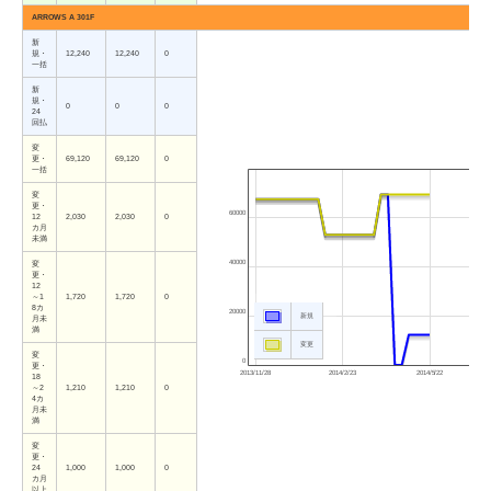
ARROWS A 301F
新
規・
12,240
12,240
0
一括
新
規・
0
0
0
24
回払
変
更・
69,120
69,120
0
一括
変
更・
60000
12
2,030
2,030
0
カ月
未満
40000
変
更・
12
～1
1,720
1,720
0
8カ
20000
新規
月未
満
変更
変
0
更・
2013/11/28
2014/2/23
2014/5/22
18
～2
1,210
1,210
0
4カ
月未
満
変
更・
24
1,000
1,000
0
カ月
以上