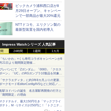
ビックカメラ浦和西口店が8
月29日オープン、キャンペー
ンで一部商品が最大20%還元
NTTドコモ、エリクソン製の
最新型装置を国内初導入
Impress Watchシリーズ 人気記事
時間
24時間
1週間
1カ月
「ちいかわ」×くら寿司コラボキャンペーンが8
月21日より期間限定開催
オリジナルの湯呑みや寿司皿が景品に登場！
プレバンにて「Zガンダム」「0083」「クロス
ボーン」「UC」のRGガンプラ10製品を対象に
した抽選販売が8月10日11時より実施！
「サクラエディタ」に約3年8カ月ぶりの更新、
ダークモード/EditorConfig/IVSなどに対応／複
数の脆弱性に対処したセキュリティアップデー
名駅ヨドバシの誕生 名古屋駅再開発の行方と
ト
「期間限定」の理由
マクドナルド、最大150円引き「マックフライ
ポテト」M・Lサイズが250円に！「トクニナル
ド」キャンペーン