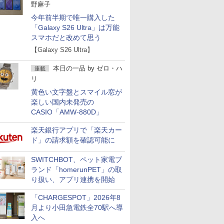
野麻子
今年前半期で唯一購入した
「Galaxy S26 Ultra」は万能
スマホだと改めて思う
【Galaxy S26 Ultra】
本日の一品
by
ゼロ・ハ
連載
リ
黄色い文字盤とスマイル窓が
楽しい国内未発売の
CASIO「AMW-880D」
楽天銀行アプリで「楽天カー
ド」の請求額を確認可能に
SWITCHBOT、ペット家電ブ
ランド「homerunPET」の取
り扱い、アプリ連携を開始
「CHARGESPOT」2026年8
月より小田急電鉄全70駅へ導
入へ