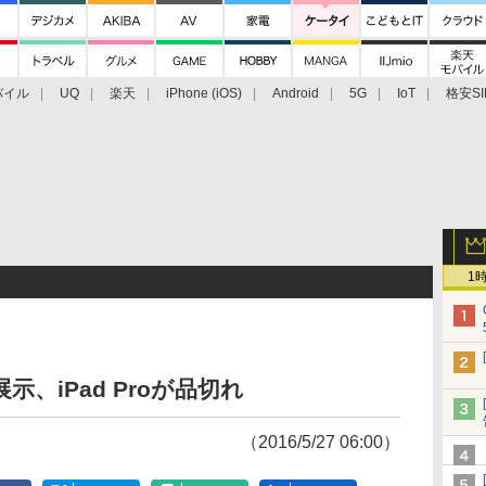
バイル
UQ
楽天
iPhone (iOS)
Android
5G
IoT
格安SI
アクセサリー
業界動向
法人向け
最新技術/その他
1
展示、iPad Proが品切れ
（2016/5/27 06:00）