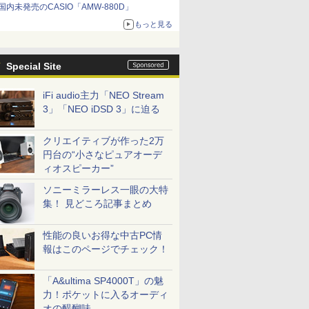
国内未発売のCASIO「AMW-880D」
もっと見る
Special Site
iFi audio主力「NEO Stream
3」「NEO iDSD 3」に迫る
クリエイティブが作った2万
円台の“小さなピュアオーデ
ィオスピーカー”
ソニーミラーレス一眼の大特
集！ 見どころ記事まとめ
性能の良いお得な中古PC情
報はこのページでチェック！
「A&ultima SP4000T」の魅
力！ポケットに入るオーディ
オの醍醐味