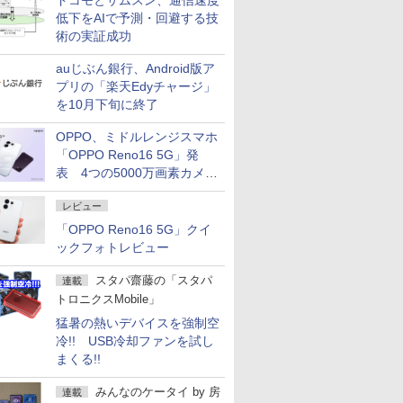
ドコモとサムスン、通信速度
低下をAIで予測・回避する技
術の実証成功
auじぶん銀行、Android版ア
プリの「楽天Edyチャージ」
を10月下旬に終了
OPPO、ミドルレンジスマホ
「OPPO Reno16 5G」発
表 4つの5000万画素カメラ
搭載の小型モデル
レビュー
「OPPO Reno16 5G」クイ
ックフォトレビュー
スタパ齋藤の「スタパ
連載
トロニクスMobile」
猛暑の熱いデバイスを強制空
冷!! USB冷却ファンを試し
まくる!!
みんなのケータイ
by
房
連載