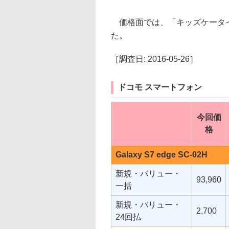
価格面では、「キッズケータイ 
た。
［調査日: 2016-05-26］
ドコモ スマートフォン
今回価
格
Galaxy S7 edge SC-02H
新規・バリュー・
93,960
一括
新規・バリュー・
2,700
24回払