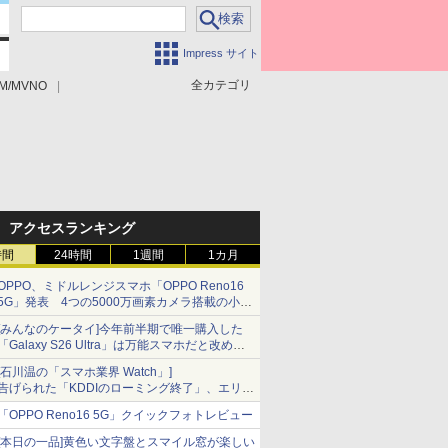
Impress サイト
全カテゴリ
M/MVNO
アクセスランキング
時間
24時間
1週間
1カ月
OPPO、ミドルレンジスマホ「OPPO Reno16
5G」発表 4つの5000万画素カメラ搭載の小型
モデル
[みんなのケータイ]今年前半期で唯一購入した
「Galaxy S26 Ultra」は万能スマホだと改めて
思う
[石川温の「スマホ業界 Watch」]
告げられた「KDDIのローミング終了」、エリア
マップの落とし穴と楽天モバイルの課題
「OPPO Reno16 5G」クイックフォトレビュー
[本日の一品]黄色い文字盤とスマイル窓が楽しい