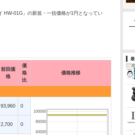
HW-01G」の新規・一括価格が1円となってい
最
価
前回価
格
価格推移
格
比
93,960
0
100000
80000
2,700
0
60000