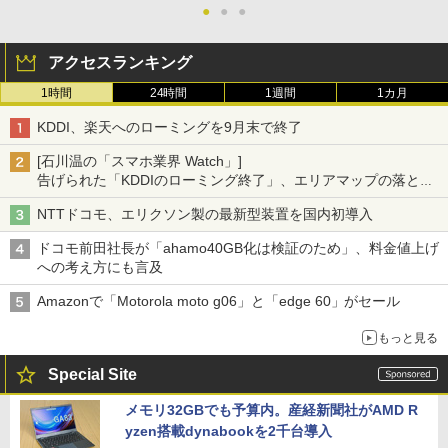
●
●
●
アクセスランキング
1時間
24時間
1週間
1カ月
KDDI、楽天へのローミングを9月末で終了
[石川温の「スマホ業界 Watch」]
告げられた「KDDIのローミング終了」、エリアマップの落とし
穴と楽天モバイルの課題
NTTドコモ、エリクソン製の最新型装置を国内初導入
ドコモ前田社長が「ahamo40GB化は検証のため」、料金値上げ
への考え方にも言及
Amazonで「Motorola moto g06」と「edge 60」がセール
もっと見る
Special Site
メモリ32GBでも予算内。産経新聞社がAMD R
yzen搭載dynabookを2千台導入