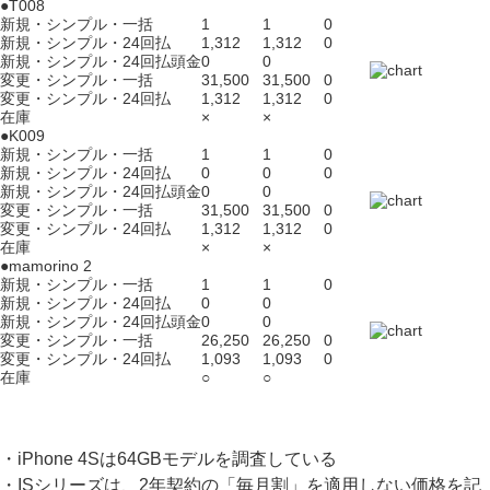
●T008
新規・シンプル・一括
1
1
0
新規・シンプル・24回払
1,312
1,312
0
新規・シンプル・24回払頭金
0
0
変更・シンプル・一括
31,500
31,500
0
変更・シンプル・24回払
1,312
1,312
0
在庫
×
×
●K009
新規・シンプル・一括
1
1
0
新規・シンプル・24回払
0
0
0
新規・シンプル・24回払頭金
0
0
変更・シンプル・一括
31,500
31,500
0
変更・シンプル・24回払
1,312
1,312
0
在庫
×
×
●mamorino 2
新規・シンプル・一括
1
1
0
新規・シンプル・24回払
0
0
新規・シンプル・24回払頭金
0
0
変更・シンプル・一括
26,250
26,250
0
変更・シンプル・24回払
1,093
1,093
0
在庫
○
○
・iPhone 4Sは64GBモデルを調査している
・ISシリーズは、2年契約の「毎月割」を適用しない価格を記