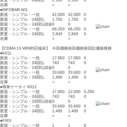
変更・シンプル・24回払
2,100
2,100
0
在庫
○
○
●INFOBAR A01
新規・シンプル・一括
42,000
42,000
0
新規・シンプル・24回払
1,750
1,750
0
新規・シンプル・24回払頭金
0
0
変更・シンプル・一括
68,250
68,250
0
変更・シンプル・24回払
2,843
2,843
0
在庫
×
×
【CDMA 1X WIN対応端末】
今回価格
前回価格
前回比
価格推移
●K011
新規・シンプル・一括
17,850
17,850
0
新規・シンプル・24回払
743
743
0
新規・シンプル・24回払頭金
0
0
変更・シンプル・一括
33,600
33,600
0
変更・シンプル・24回払
1,400
1,400
0
在庫
○
○
●簡単ケータイ K012
新規・シンプル・一括
17,850
12,600
5,250
新規・シンプル・24回払
743
743
0
新規・シンプル・24回払頭金
0
0
変更・シンプル・一括
33,600
33,600
0
変更・シンプル・24回払
1,400
1,400
0
在庫
○
○
●F001
新規・シンプル・一括
1
1
0