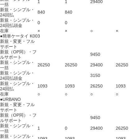
1
1
29400
一括
新規・シンプル・
840
840
24回払
新規・シンプル・
0
0
24回払頭金
在庫
×
×
○
×
●簡単ケータイ K003
新規・変更・フル
サポート
新規（OP同）・フ
9450
ルサポート
新規・シンプル・
26250
26250
29400
26250
一括
新規・シンプル・
3150
24回払頭金
新規・シンプル・
1093
1093
26250
1093
24回払
在庫
○
○
○
○
●URBANO
新規・変更・フル
サポート
新規（OP同）・フ
9450
ルサポート
新規・シンプル・
1
0
29400
26250
一括
新規・シンプル・
1093
1093
1093