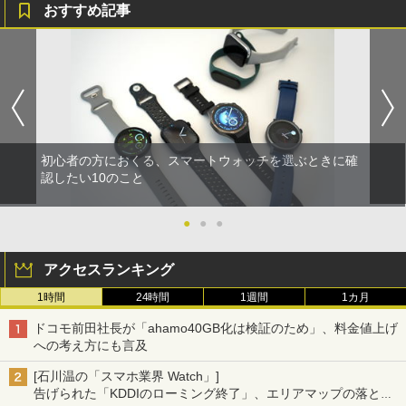
おすすめ記事
初心者の方におくる、スマートウォッチを選ぶときに確
認したい10のこと
●
●
●
アクセスランキング
1時間
24時間
1週間
1カ月
ドコモ前田社長が「ahamo40GB化は検証のため」、料金値上げ
への考え方にも言及
[石川温の「スマホ業界 Watch」]
告げられた「KDDIのローミング終了」、エリアマップの落とし