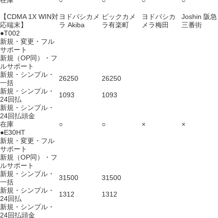
在庫
○
○
○
○
【CDMA 1X WIN対
ヨドバシカメ
ビックカメ
ヨドバシカ
Joshin 阪急
応端末】
ラ Akiba
ラ有楽町
メラ梅田
三番街
●T002
新規・変更・フル
サポート
新規（OP同）・フ
ルサポート
新規・シンプル・
26250
26250
一括
新規・シンプル・
1093
1093
24回払
新規・シンプル・
24回払頭金
在庫
○
○
×
×
●E30HT
新規・変更・フル
サポート
新規（OP同）・フ
ルサポート
新規・シンプル・
31500
31500
一括
新規・シンプル・
1312
1312
24回払
新規・シンプル・
24回払頭金