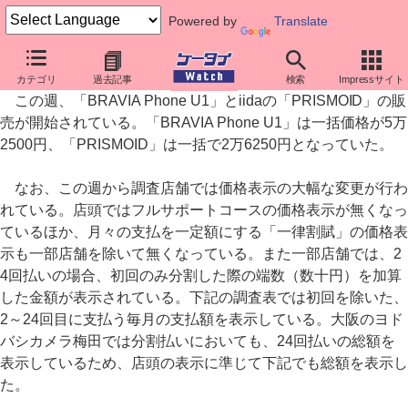
Powered by
Translate
au端末価格調査： BRAVIA Phone U1は一括で5万2500円
カテゴリ
過去記事
検索
Impressサイト
この週、「BRAVIA Phone U1」とiidaの「PRISMOID」の販
売が開始されている。「BRAVIA Phone U1」は一括価格が5万
2500円、「PRISMOID」は一括で2万6250円となっていた。
なお、この週から調査店舗では価格表示の大幅な変更が行わ
れている。店頭ではフルサポートコースの価格表示が無くなっ
ているほか、月々の支払を一定額にする「一律割賦」の価格表
示も一部店舗を除いて無くなっている。また一部店舗では、2
4回払いの場合、初回のみ分割した際の端数（数十円）を加算
した金額が表示されている。下記の調査表では初回を除いた、
2～24回目に支払う毎月の支払額を表示している。大阪のヨド
バシカメラ梅田では分割払いにおいても、24回払いの総額を
表示しているため、店頭の表示に準じて下記でも総額を表示し
た。