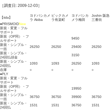
［調査日: 2009-12-03］
ヨドバシカメ
ビックカメ
ヨドバシカ
Joshin 阪急
【iida】
ラ Akiba
ラ有楽町
メラ梅田
三番街
●PRISMOID
New
新規・変更・フル
サポート
新規（OP同）・フ
9450
ルサポート
新規・シンプル・
26250
26250
29400
26250
一括
新規・シンプル・
3150
24回払頭金
新規・シンプル・
1093
1093
26250
1093
24回払
在庫
○
○
○
○
●PLY
新規・変更・フル
サポート
新規（OP同）・フ
19950
ルサポート
新規・シンプル・
36750
36750
39900
36750
一括
新規・シンプル・
1531
1531
36750
1531
24回払