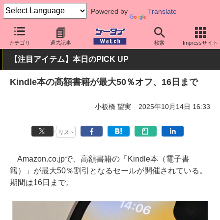
Powered by
Translate
ケータイ Watch
アプリ・サービス
決済/金融
カテゴリ
過去記事
検索
Impressサイト
【注目アイテム】本日のPICK UP
Kindle本の高額書籍が最大50％オフ、16日まで
小板橋 望実
2025年10月14日 16:33
リスト
Amazon.co.jpで、高額書籍の「Kindle本（電子書
籍）」が最大50％割引となるセールが開催されている。
期間は16日まで。