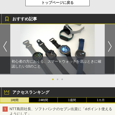
トップページに戻る
おすすめ記事
初心者の方におくる、スマートウォッチを選ぶときに確
認したい10のこと
●
●
●
アクセスランキング
1時間
24時間
1週間
1カ月
NTT島田社長、ソフトバンクのセブン出資に「dポイント使える
ようにして」