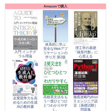
Amazonで購入
体系的に学ぶ
理工学の基礎
安全なWebアプ
入門 インテグ
『線形代数』に
リケーションの
ラル理論
心震える
作り方 第2版
高校英文法をも
徹底攻略Python
企業競争力を高
う一度ひとつひ
3 エンジニア認
めるための生成
とつわかりやす
定［基礎試験］
AIの教科書
く。
問題集