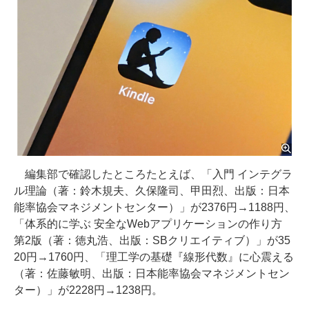
編集部で確認したところたとえば、「入門 インテグラ
ル理論（著：鈴木規夫、久保隆司、甲田烈、出版：日本
能率協会マネジメントセンター）」が2376円→1188円、
「体系的に学ぶ 安全なWebアプリケーションの作り方
第2版（著：徳丸浩、出版：SBクリエイティブ）」が35
20円→1760円、「理工学の基礎『線形代数』に心震える
（著：佐藤敏明、出版：日本能率協会マネジメントセン
ター）」が2228円→1238円。