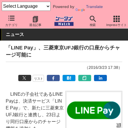
Powered by
Translate
ケータイ Watch
OS
iPhone (iOS)
アプリ・サービス
カテゴリ
過去記事
検索
Impressサイト
ニュース
「LINE Pay」、三菱東京UFJ銀行の口座からチャ
ージ可能に
（2016/3/23 17:38）
リスト
LINEの子会社であるLINE
Payは、決済サービス「LIN
E Pay」で、新たに三菱東京
UFJ銀行と連携し、23日よ
り同行口座からのチャージ