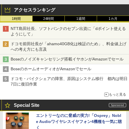
アクセスランキング
1時間
24時間
1週間
1カ月
NTT島田社長、ソフトバンクのセブン出資に「dポイント使える
ようにして」
ドコモ前田社長が「ahamo40GB化は検証のため」、料金値上げ
への考え方にも言及
Boseのノイズキャンセリング搭載イヤホンがAmazonでセール
BoseのホームオーディオがAmazonでセール
ドコモ・バイクシェアの障害、原因はシステム移行 都内は明日
7日に復旧作業
もっと見る
Special Site
エントリーなのに脅威の実力!「Osprey」Nobl
e Audioワイヤレスイヤフォン4機種を一気に聴
く