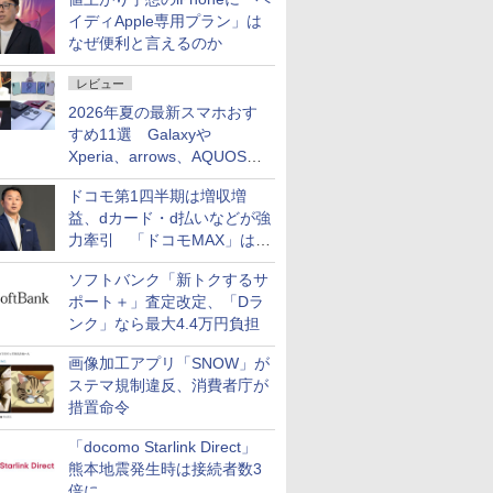
イディApple専用プラン」は
なぜ便利と言えるのか
レビュー
2026年夏の最新スマホおす
すめ11選 Galaxyや
Xperia、arrows、AQUOSな
ど注目機種の特徴は
ドコモ第1四半期は増収増
益、dカード・d払いなどが強
力牽引 「ドコモMAX」は
400万契約突破
ソフトバンク「新トクするサ
ポート＋」査定改定、「Dラ
ンク」なら最大4.4万円負担
画像加工アプリ「SNOW」が
ステマ規制違反、消費者庁が
措置命令
「docomo Starlink Direct」
熊本地震発生時は接続者数3
倍に