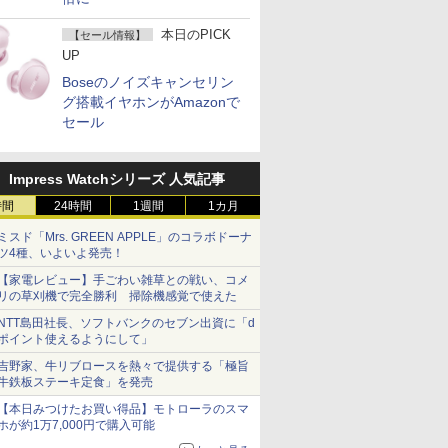
本日のPICK
【セール情報】
UP
Boseのノイズキャンセリン
グ搭載イヤホンがAmazonで
セール
Impress Watchシリーズ 人気記事
時間
24時間
1週間
1カ月
ミスド「Mrs. GREEN APPLE」のコラボドーナ
ツ4種、いよいよ発売！
【家電レビュー】手ごわい雑草との戦い、コメ
リの草刈機で完全勝利 掃除機感覚で使えた
NTT島田社長、ソフトバンクのセブン出資に「d
ポイント使えるようにして」
吉野家、牛リブロースを熱々で提供する「極旨
牛鉄板ステーキ定食」を発売
【本日みつけたお買い得品】モトローラのスマ
ホが約1万7,000円で購入可能