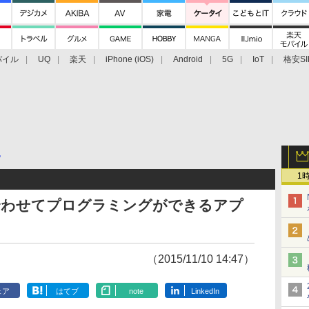
バイル
UQ
楽天
iPhone (iOS)
Android
5G
IoT
格安SI
アクセサリー
業界動向
法人向け
最新技術/その他
他
1
合わせてプログラミングができるアプ
（2015/11/10 14:47）
ェア
はてブ
note
LinkedIn