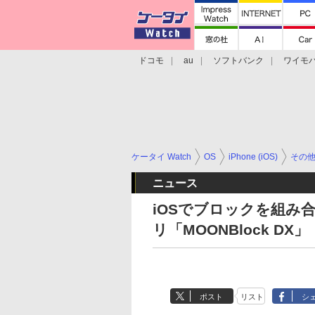
ドコモ
au
ソフトバンク
ワイモ
格安スマホ/SIMフリースマホ
周辺機器/
ケータイ Watch
OS
iPhone (iOS)
その
ニュース
iOSでブロックを組み
リ「MOONBlock DX」
ポスト
リスト
シ