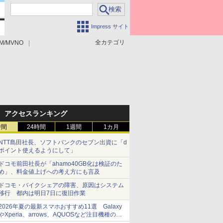
Impress サイト
全カテゴリ
M/MVNO
アクセスランキング
時間
24時間
1週間
1カ月
NTT島田社長、ソフトバンクのセブン出資に「d
ポイント使えるようにして」
ドコモ前田社長が「ahamo40GB化は検証のた
め」、料金値上げへの考え方にも言及
ドコモ・バイクシェアの障害、原因はシステム
移行 都内は明日7日に復旧作業
2026年夏の最新スマホおすすめ11選 Galaxy
やXperia、arrows、AQUOSなど注目機種の特
徴は