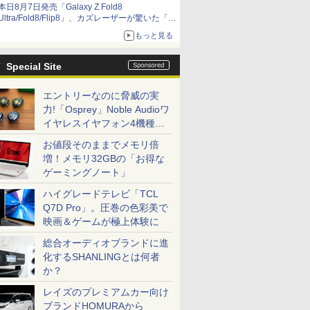
本日8月7日発売「Galaxy Z Fold8
Ultra/Fold8/Flip8」、カズレーザーが驚いた「そ
ば屋のメニュー並みの薄さ」
もっと見る
Special Site
エントリーなのに脅威の実
力!「Osprey」Noble Audioワ
イヤレスイヤフォン4機種を
一気に聴く
お値段そのままでメモリ倍
増！メモリ32GBの「お得な
ゲーミングノート」
ハイグレードテレビ「TCL
Q7D Pro」。圧巻の色彩美で
映画＆ゲームが極上体験に
総合オーディオブランドに進
化するSHANLINGとは何者
か？
レイズのプレミアムカー向け
ブランドHOMURAから