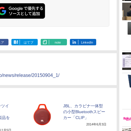
ェア
はてブ
note
LinkedIn
nfo/news/release/20150904_1/
ーツイ
JBL、カラビナ一体型
の小型Bluetoothスピー
2製品を
カー「CLIP」
2014年6月3日
5年1月5日