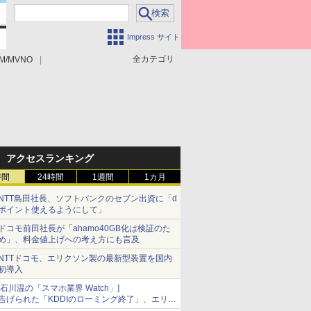
Impress サイト
全カテゴリ
M/MVNO
アクセスランキング
時間
24時間
1週間
1カ月
NTT島田社長、ソフトバンクのセブン出資に「d
ポイント使えるようにして」
ドコモ前田社長が「ahamo40GB化は検証のた
め」、料金値上げへの考え方にも言及
NTTドコモ、エリクソン製の最新型装置を国内
初導入
[石川温の「スマホ業界 Watch」]
告げられた「KDDIのローミング終了」、エリア
マップの落とし穴と楽天モバイルの課題