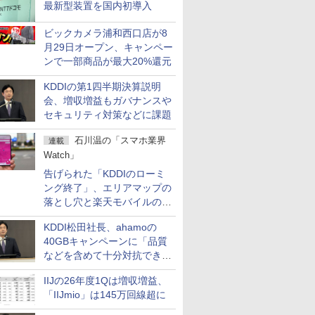
最新型装置を国内初導入
ビックカメラ浦和西口店が8
月29日オープン、キャンペー
ンで一部商品が最大20%還元
KDDIの第1四半期決算説明
会、増収増益もガバナンスや
セキュリティ対策などに課題
石川温の「スマホ業界
連載
Watch」
告げられた「KDDIのローミ
ング終了」、エリアマップの
落とし穴と楽天モバイルの課
題
KDDI松田社長、ahamoの
40GBキャンペーンに「品質
などを含めて十分対抗でき
る」
IIJの26年度1Qは増収増益、
「IIJmio」は145万回線超に