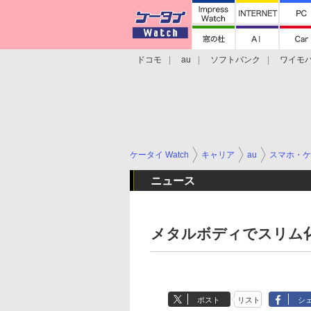
ドコモ
au
ソフトバンク
ワイモ
格安スマホ/SIMフリースマホ
周辺機器/
ケータイ Watch
キャリア
au
スマホ・ケ
ニュース
メタルボディでスリム化、
ポスト
リスト
シ