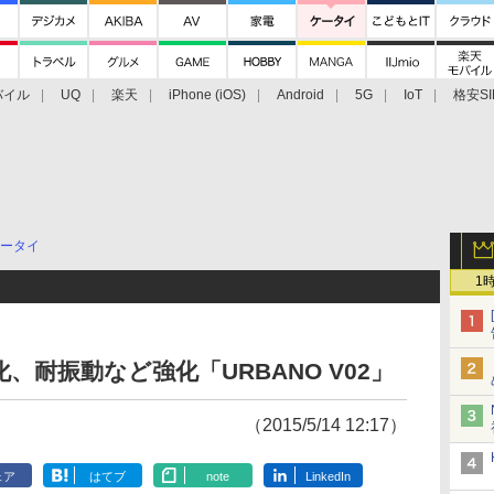
バイル
UQ
楽天
iPhone (iOS)
Android
5G
IoT
格安SI
アクセサリー
業界動向
法人向け
最新技術/その他
ータイ
1
耐振動など強化「URBANO V02」
（2015/5/14 12:17）
ェア
はてブ
note
LinkedIn