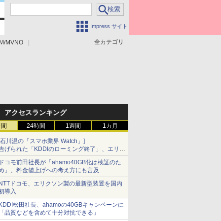
Impress サイト
全カテゴリ
M/MVNO
アクセスランキング
時間
24時間
1週間
1カ月
[石川温の「スマホ業界 Watch」]
告げられた「KDDIのローミング終了」、エリア
マップの落とし穴と楽天モバイルの課題
ドコモ前田社長が「ahamo40GB化は検証のた
め」、料金値上げへの考え方にも言及
NTTドコモ、エリクソン製の最新型装置を国内
初導入
KDDI松田社長、ahamoの40GBキャンペーンに
「品質などを含めて十分対抗できる」