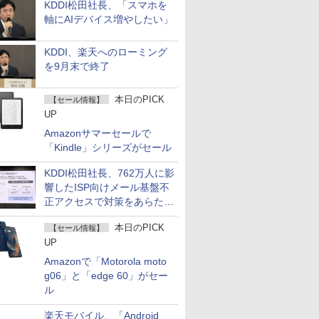
KDDI松田社長、「スマホを
軸にAIデバイス増やしたい」
KDDI、楽天へのローミング
を9月末で終了
本日のPICK
【セール情報】
UP
Amazonサマーセールで
「Kindle」シリーズがセール
KDDI松田社長、762万人に影
響したISP向けメール基盤不
正アクセスで対策をあらため
て説明
本日のPICK
【セール情報】
UP
Amazonで「Motorola moto
g06」と「edge 60」がセー
ル
楽天モバイル、「Android