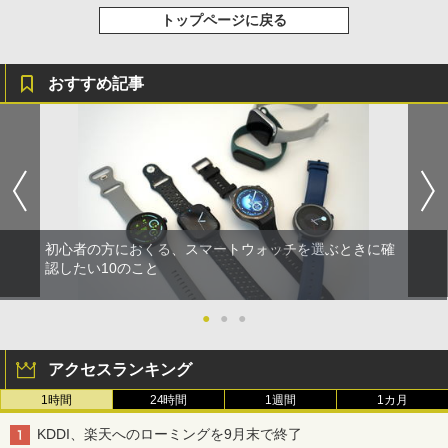
トップページに戻る
おすすめ記事
初心者の方におくる、スマートウォッチを選ぶときに確
認したい10のこと
●
●
●
アクセスランキング
1時間
24時間
1週間
1カ月
KDDI、楽天へのローミングを9月末で終了