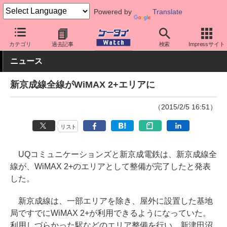
Powered by
Translate
ケータイ Watch
キャリア
UQ
ネットワーク/技術
カテゴリ
過去記事
検索
Impressサイト
ニュース
新京成線全線がWiMAX 2+エリアに
（2015/2/5 16:51）
リスト
UQコミュニケーションズと新京成電鉄は、新京成線全
線が、WiMAX 2+のエリアとして整備が完了したと発表
した。
新京成線は、一部エリアを除き、屋外に設置した基地
局ですでにWiMAX 2+が利用できるようになっていた。
利用しづらかった駅などのエリア整備を行い、新津田沼