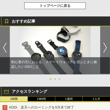
トップページに戻る
おすすめ記事
初心者の方におくる、スマートウォッチを選ぶときに確
認したい10のこと
●
●
●
アクセスランキング
1時間
24時間
1週間
1カ月
KDDI、楽天へのローミングを9月末で終了