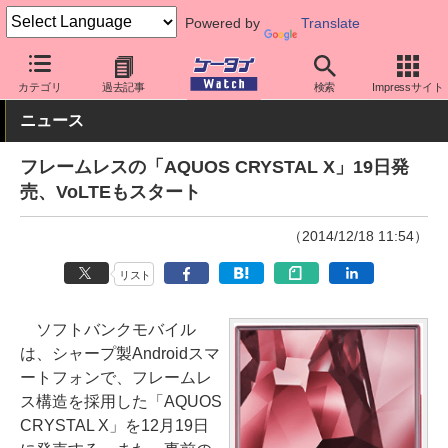
Powered by
Translate
ケータイ Watch
キャリア
ソフトバンク
AQUOS
カテゴリ
過去記事
検索
Impressサイト
ニュース
フレームレスの「AQUOS CRYSTAL X」19日発
売、VoLTEもスタート
（2014/12/18 11:54）
リスト
ソフトバンクモバイル
は、シャープ製Androidスマ
ートフォンで、フレームレ
ス構造を採用した「AQUOS
CRYSTAL X」を12月19日