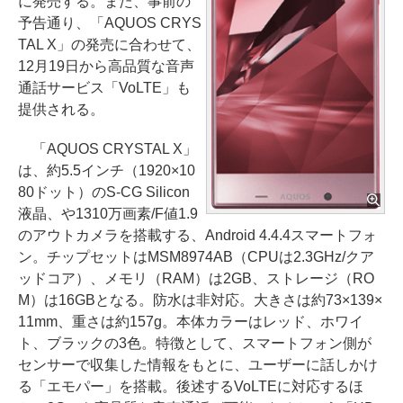
に発売する。また、事前の
予告通り、「AQUOS CRYS
TAL X」の発売に合わせて、
12月19日から高品質な音声
通話サービス「VoLTE」も
提供される。
「AQUOS CRYSTAL X」
は、約5.5インチ（1920×10
80ドット）のS-CG Silicon
液晶、や1310万画素/F値1.9
のアウトカメラを搭載する、Android 4.4.4スマートフォ
ン。チップセットはMSM8974AB（CPUは2.3GHz/クア
ッドコア）、メモリ（RAM）は2GB、ストレージ（RO
M）は16GBとなる。防水は非対応。大きさは約73×139×
11mm、重さは約157g。本体カラーはレッド、ホワイ
ト、ブラックの3色。特徴として、スマートフォン側が
センサーで収集した情報をもとに、ユーザーに話しかけ
る「エモパー」を搭載。後述するVoLTEに対応するほ