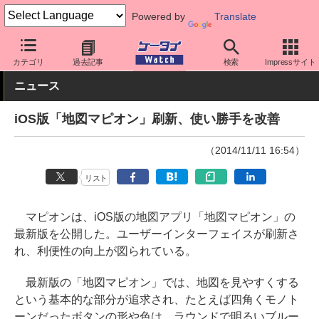
Powered by
Translate
ケータイ Watch
OS
iPhone (iOS)
アプリ・サービス
カテゴリ
過去記事
検索
Impressサイト
ニュース
iOS版「地図マピオン」刷新、使い勝手を改善
（2014/11/11 16:54）
リスト
マピオンは、iOS版の地図アプリ「地図マピオン」の
最新版を公開した。ユーザーインターフェイスが刷新さ
れ、利便性の向上が図られている。
最新版の「地図マピオン」では、地図を見やすくする
という基本的な部分が追求され、たとえば四角くモノト
ーンだったボタンの形や色は、ラウンドで明るいブルー