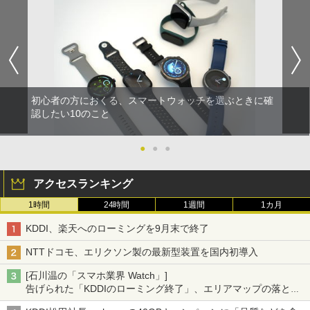
初心者の方におくる、スマートウォッチを選ぶときに確
認したい10のこと
●
●
●
アクセスランキング
1時間
24時間
1週間
1カ月
KDDI、楽天へのローミングを9月末で終了
NTTドコモ、エリクソン製の最新型装置を国内初導入
[石川温の「スマホ業界 Watch」]
告げられた「KDDIのローミング終了」、エリアマップの落とし
穴と楽天モバイルの課題