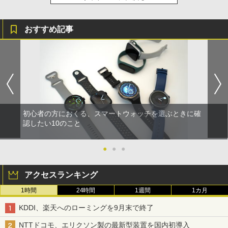
おすすめ記事
初心者の方におくる、スマートウォッチを選ぶときに確
認したい10のこと
●
●
●
アクセスランキング
1時間
24時間
1週間
1カ月
KDDI、楽天へのローミングを9月末で終了
NTTドコモ、エリクソン製の最新型装置を国内初導入