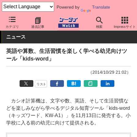
Powered by
Translate
ケータイ Watch
OS
iPhone (iOS)
アプリ・サービス
カテゴリ
過去記事
検索
Impressサイト
ニュース
英語や算数、生活習慣を楽しく学べる幼児向けツ
ール「kids-word」
（2014/10/29 21:02）
リスト
カシオ計算機は、文字や数、英語、そして生活習慣な
どを楽しみながら学べるデジタル知育ツール「kids-word
（キッズワード、KW-A1）」を11月13日に発売する。小
学校に入る前の幼児に向けて提供される。