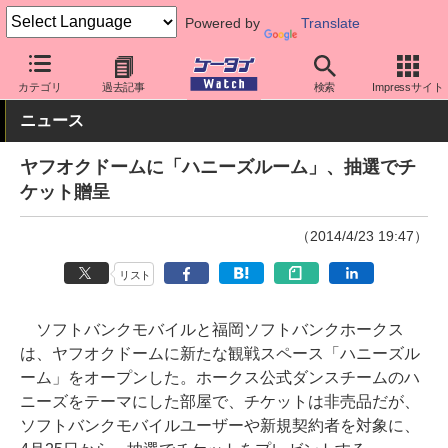
Powered by
Translate
ケータイ Watch
キャリア
ソフトバンク
アプリ・サービス
カテゴリ
過去記事
検索
Impressサイト
ニュース
ヤフオクドームに「ハニーズルーム」、抽選でチ
ケット贈呈
（2014/4/23 19:47）
リスト
ソフトバンクモバイルと福岡ソフトバンクホークス
は、ヤフオクドームに新たな観戦スペース「ハニーズル
ーム」をオープンした。ホークス公式ダンスチームのハ
ニーズをテーマにした部屋で、チケットは非売品だが、
ソフトバンクモバイルユーザーや新規契約者を対象に、