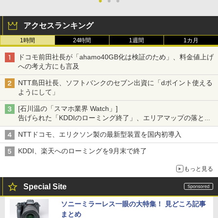
●
●
●
アクセスランキング
1時間
24時間
1週間
1カ月
ドコモ前田社長が「ahamo40GB化は検証のため」、料金値上げ
への考え方にも言及
NTT島田社長、ソフトバンクのセブン出資に「dポイント使える
ようにして」
[石川温の「スマホ業界 Watch」]
告げられた「KDDIのローミング終了」、エリアマップの落とし
穴と楽天モバイルの課題
NTTドコモ、エリクソン製の最新型装置を国内初導入
KDDI、楽天へのローミングを9月末で終了
もっと見る
Special Site
ソニーミラーレス一眼の大特集！ 見どころ記事
まとめ