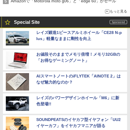
Amazonで「Motorola moto g06」と「edge 60」がセール
もっと見る
Special Site
レイズ鍛造1ピースアルミホイール「CE28 N-p
lus」軽量なままに剛性を向上
お値段そのままでメモリ倍増！メモリ32GBの
「お得なゲーミングノート」
AIスマートノートのiFLYTEK「AINOTE 2」は
なぜ魅力的なのか？
レイズのパワーデザインホイール「M6」に新
色登場!!
SOUNDPEATSのイヤカフ型イヤフォン「UU2
イヤーカフ」をイヤカフマニアが語る