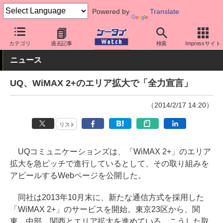
Powered by
Translate
ケータイ Watch
キャリア
UQ
その他
カテゴリ
過去記事
検索
Impressサイト
ニュース
UQ、WiMAX 2+のエリア拡大で「全力宣言」
（2014/2/17 14:20）
リスト
UQコミュニケーションズは、「WiMAX 2+」のエリア
拡大を急ピッチで進行しているとして、その取り組みを
アピールするWebページを公開した。
同社は2013年10月末に、新たな通信方式を採用した
「WiMAX 2+」のサービスを開始。東京23区から、関
東、中部、関西とエリア拡大を進めている。こうした取