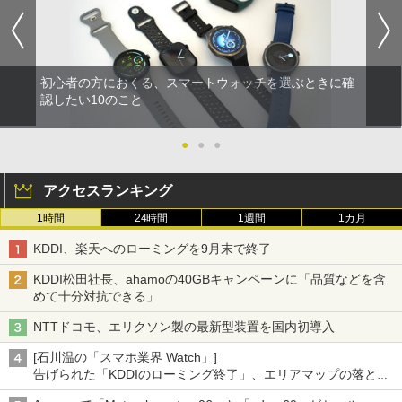
初心者の方におくる、スマートウォッチを選ぶときに確
認したい10のこと
●
●
●
アクセスランキング
1時間
24時間
1週間
1カ月
KDDI、楽天へのローミングを9月末で終了
KDDI松田社長、ahamoの40GBキャンペーンに「品質などを含
めて十分対抗できる」
NTTドコモ、エリクソン製の最新型装置を国内初導入
[石川温の「スマホ業界 Watch」]
告げられた「KDDIのローミング終了」、エリアマップの落とし
穴と楽天モバイルの課題