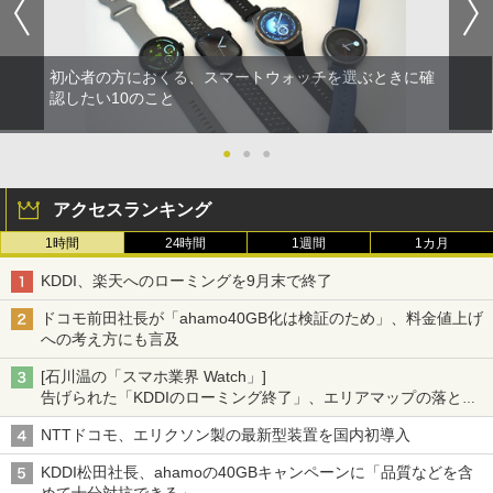
初心者の方におくる、スマートウォッチを選ぶときに確
認したい10のこと
●
●
●
アクセスランキング
1時間
24時間
1週間
1カ月
KDDI、楽天へのローミングを9月末で終了
ドコモ前田社長が「ahamo40GB化は検証のため」、料金値上げ
への考え方にも言及
[石川温の「スマホ業界 Watch」]
告げられた「KDDIのローミング終了」、エリアマップの落とし
穴と楽天モバイルの課題
NTTドコモ、エリクソン製の最新型装置を国内初導入
KDDI松田社長、ahamoの40GBキャンペーンに「品質などを含
めて十分対抗できる」