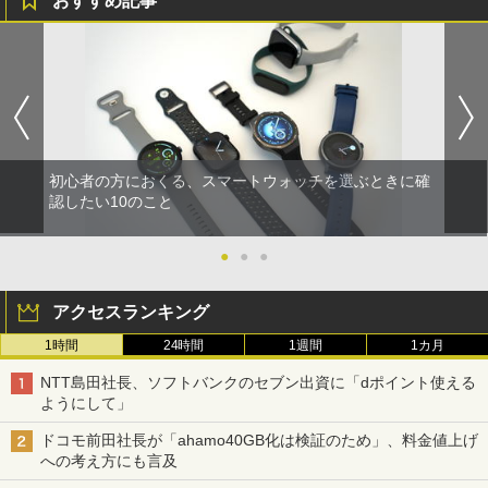
おすすめ記事
初心者の方におくる、スマートウォッチを選ぶときに確
認したい10のこと
●
●
●
アクセスランキング
1時間
24時間
1週間
1カ月
NTT島田社長、ソフトバンクのセブン出資に「dポイント使える
ようにして」
ドコモ前田社長が「ahamo40GB化は検証のため」、料金値上げ
への考え方にも言及