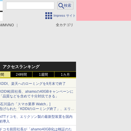
Impress サイト
全カテゴリ
M/MVNO
アクセスランキング
時間
24時間
1週間
1カ月
KDDI、楽天へのローミングを9月末で終了
KDDI松田社長、ahamoの40GBキャンペーンに
「品質などを含めて十分対抗できる」
[石川温の「スマホ業界 Watch」]
告げられた「KDDIのローミング終了」、エリア
マップの落とし穴と楽天モバイルの課題
NTTドコモ、エリクソン製の最新型装置を国内
初導入
ドコモ前田社長が「ahamo40GB化は検証のた