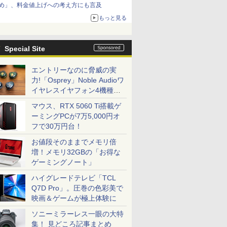
め」、料金値上げへの考え方にも言及
もっと見る
Special Site
エントリーなのに脅威の実
力!「Osprey」Noble Audioワ
イヤレスイヤフォン4機種を
一気に聴く
マウス、RTX 5060 Ti搭載ゲ
ーミングPCが7万5,000円オ
フで30万円台！
お値段そのままでメモリ倍
増！メモリ32GBの「お得な
ゲーミングノート」
ハイグレードテレビ「TCL
Q7D Pro」。圧巻の色彩美で
映画＆ゲームが極上体験に
ソニーミラーレス一眼の大特
集！ 見どころ記事まとめ