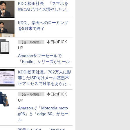
KDDI松田社長、「スマホを
軸にAIデバイス増やしたい」
KDDI、楽天へのローミング
を9月末で終了
本日のPICK
【セール情報】
UP
Amazonサマーセールで
「Kindle」シリーズがセール
KDDI松田社長、762万人に影
響したISP向けメール基盤不
正アクセスで対策をあらため
て説明
本日のPICK
【セール情報】
UP
Amazonで「Motorola moto
g06」と「edge 60」がセー
ル