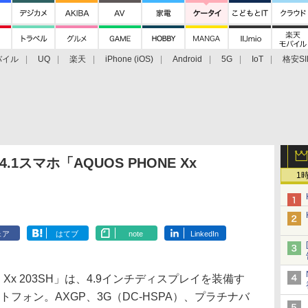
バイル
UQ
楽天
iPhone (iOS)
Android
5G
IoT
格安SI
アクセサリー
業界動向
法人向け
最新技術/その他
 4.1スマホ「AQUOS PHONE Xx
1
ェア
はてブ
note
LinkedIn
 Xx 203SH」は、4.9インチディスプレイを装備す
スマートフォン。AXGP、3G（DC-HSPA）、プラチナバ