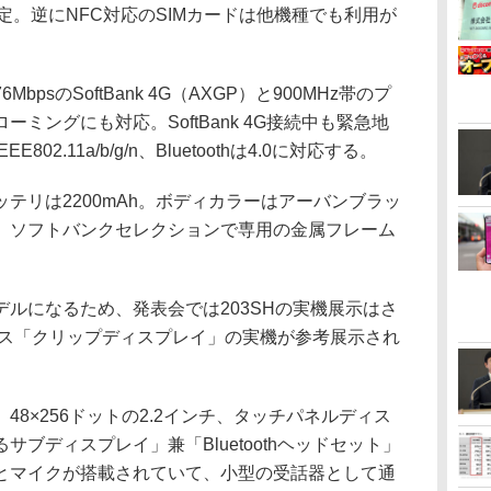
い予定。逆にNFC対応のSIMカードは他機種でも利用が
sのSoftBank 4G（AXGP）と900MHz帯のプ
ミングにも対応。SoftBank 4G接続中も緊急地
02.11a/b/g/n、Bluetoothは4.0に対応する。
リは2200mAh。ボディカラーはアーバンブラッ
。ソフトバンクセレクションで専用の金属フレーム
ルになるため、発表会では203SHの実機展示はさ
デバイス「クリップディスプレイ」の実機が参考展示され
8×256ドットの2.2インチ、タッチパネルディス
ブディスプレイ」兼「Bluetoothヘッドセット」
とマイクが搭載されていて、小型の受話器として通