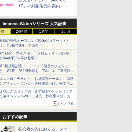
楽天モバイル、「Android
17」の対象製品を案内
Impress Watchシリーズ 人気記事
時間
24時間
1週間
1カ月
東映の歴代オープニング映像がカプセルトイ
に。全5種で8月下旬発売
Amazon、ウイスキー「フロム・ザ・バレル」
が“4402円”で再び登場！
第3期放送記念！ アニメ「薬屋のひとりご
と」第1期・第2期全話を「TVer」にて期間限定
で順次無料配信開始
ユニクロ、今日から「お盆特別セール」。涼感
シアサッカーワンピース待望値下げ、撥水ギア
ショーツは1990円に
はやぶさ50％オフの「新幹線eチケット（トク
だ値スペシャル28）」発売。秋冬乗車分、えき
ねっと限定
もっと見る
おすすめ記事
初心者の方におくる、スマー