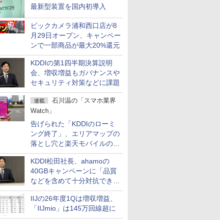
最新型装置を国内初導入
ビックカメラ浦和西口店が8
月29日オープン、キャンペー
ンで一部商品が最大20%還元
KDDIの第1四半期決算説明
会、増収増益もガバナンスや
セキュリティ対策などに課題
石川温の「スマホ業界
連載
Watch」
告げられた「KDDIのローミ
ング終了」、エリアマップの
落とし穴と楽天モバイルの課
題
KDDI松田社長、ahamoの
40GBキャンペーンに「品質
などを含めて十分対抗でき
る」
IIJの26年度1Qは増収増益、
「IIJmio」は145万回線超に