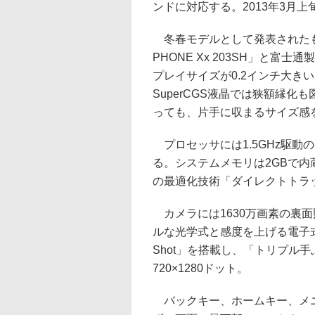
ンドに対応する。2013年3月
冬春モデルとして発表されたも
PHONE Xx 203SH」と富士
プレイサイズが0.2インチ大き
SuperCGS液晶では狭額縁
っても、片手に収まるサイズ感
プロセッサには1.5GHz駆動の
る。システムメモリは2GBで内
の最適化技術「ダイレクトトラ
カメラには1630万画素の裏面
ルな光学式と感度を上げる電子式
Shot」を搭載し、「トリプル
720×1280ドット。
バックキー、ホームキー、メニ