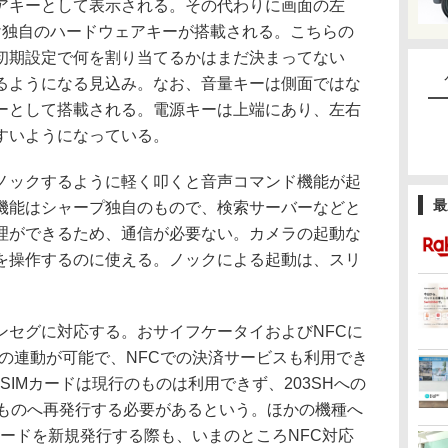
アキーとして表示される。その代わりに画面の左
け独自のハードウェアキーが搭載される。こちらの
初期設定で何を割り当てるかはまだ決まってない
るようになる見込み。なお、音量キーは側面ではな
ーとして搭載される。電源キーは上端にあり、左右
すいようになっている。
ックするように軽く叩くと音声コマンド機能が起
最
機能はシャープ独自のもので、検索サーバーなどと
理ができるため、通信が必要ない。カメラの起動な
を操作するのに使える。ノックによる起動は、スリ
セグに対応する。おサイフケータイおよびNFCに
ードとの連動が可能で、NFCでの決済サービスも利用でき
oSIMカードは現行のものは利用できず、203SHへの
のものへ再発行する必要があるという。ほかの機種へ
IMカードを新規発行する際も、いまのところNFC対応