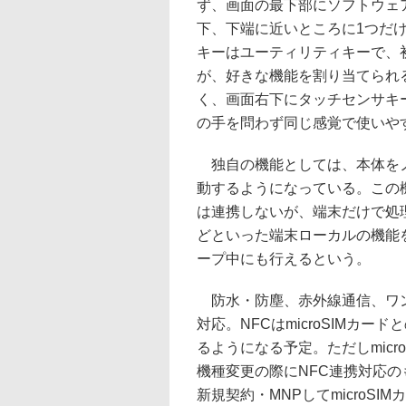
ず、画面の最下部にソフトウェ
下、下端に近いところに1つだ
キーはユーティリティキーで、
が、好きな機能を割り当てられ
く、画面右下にタッチセンサキ
の手を問わず同じ感覚で使いや
独自の機能としては、本体をノ
動するようになっている。この
は連携しないが、端末だけで処
どといった端末ローカルの機能
ープ中にも行えるという。
防水・防塵、赤外線通信、ワン
対応。NFCはmicroSIMカ
るようになる予定。ただしmicr
機種変更の際にNFC連携対応
新規契約・MNPしてmicroS