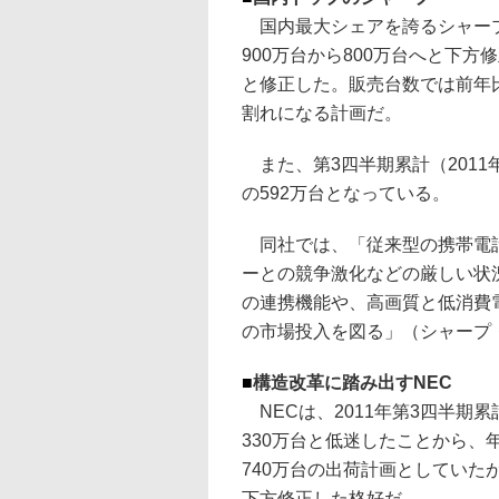
国内最大シェアを誇るシャープ
900万台から800万台へと下方
と修正した。販売台数では前年比1
割れになる計画だ。
また、第3四半期累計（2011年
の592万台となっている。
同社では、「従来型の携帯電話
ーとの競争激化などの厳しい状
の連携機能や、高画質と低消費
の市場投入を図る」（シャープ
■
構造改革に踏み出すNEC
NECは、2011年第3四半期累
330万台と低迷したことから、
740万台の出荷計画としていた
下方修正した格好だ。