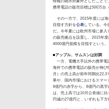
情報の開示対象外としたことで、
携帯電話の販売目標は500万台（
その一方で、2015年度には海外
目指す方針を
公表
している。今
だ。今年夏には欧州市場に参入
の販売拠点を設置し、2015年
4000億円規模を目指すという。
■
アップル、サムスンは好調
一方、電機大手以外の携帯電話
海外での携帯電話の販売が伸び悩
月）の売上高が前年同期比22.
果や、国内市場におけるスマー
9億円の赤字から、8億円の黒
は、売上高では10月公表値に比べ
円減の27億円と、いずれも下方