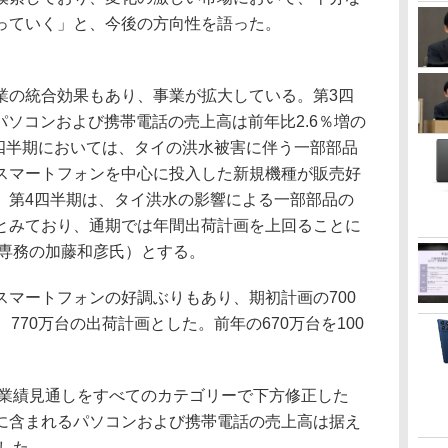
っていく」と、今後の方向性を語った。
の統合効果もあり、事業が拡大している。第3四
のパソコンおよび携帯電話の売上高は前年比2.6％増の
3四半期においては、タイの洪水被害に伴う一部部品
スマートフォンを中心に投入した新規機種が販売好
。第4四半期は、タイ洪水の影響による一部部品の
とみており、通期では年間出荷計画を上回ることに
員専務の加藤和彦氏）とする。
マートフォンの好調ぶりもあり、期初計画の700
770万台の出荷計画とした。前年の670万台を100
期業績見通しをすべてのカテゴリーで下方修正した
に含まれるパソコンおよび携帯電話の売上高は据え
とした。