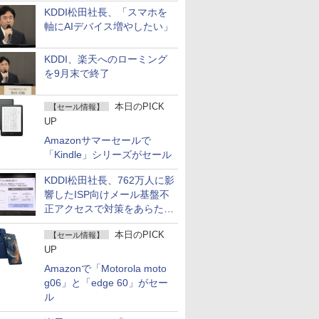
KDDI松田社長、「スマホを
軸にAIデバイス増やしたい」
KDDI、楽天へのローミング
を9月末で終了
本日のPICK
【セール情報】
UP
Amazonサマーセールで
「Kindle」シリーズがセール
KDDI松田社長、762万人に影
響したISP向けメール基盤不
正アクセスで対策をあらため
て説明
本日のPICK
【セール情報】
UP
Amazonで「Motorola moto
g06」と「edge 60」がセー
ル