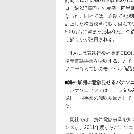
同期比15.7％減の12億8800
ロ（約237億円）の赤字、四半期
なった。同社では、通期でも減収
計上した構造改革に取り組んで
900万台に留まった模様だ。
う描くかが注目される。
4月に代表執行役社長兼CEO
携帯電話事業を吸収することで
ソニーならではのモバイル商品
■
海外展開に意欲見せるパナソ
パナソニックでは、デジタルAV
億円。同事業の減収要因として
た。
同社では、携帯電話事業を担当
ンズが、2011年度からパナソ