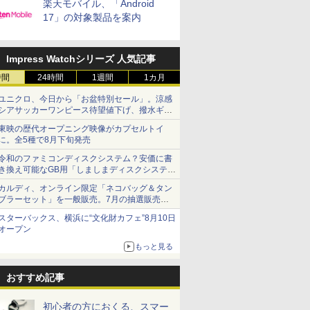
楽天モバイル、「Android
17」の対象製品を案内
Impress Watchシリーズ 人気記事
時間
24時間
1週間
1カ月
ユニクロ、今日から「お盆特別セール」。涼感
シアサッカーワンピース待望値下げ、撥水ギア
ショーツは1990円に
東映の歴代オープニング映像がカプセルトイ
に。全5種で8月下旬発売
令和のファミコンディスクシステム？安価に書
き換え可能なGB用「しましまディスクシステ
ム」
カルディ、オンライン限定「ネコバッグ＆タン
ブラーセット」を一般販売。7月の抽選販売の
当選無効分
スターバックス、横浜に“文化財カフェ”8月10日
オープン
もっと見る
おすすめ記事
初心者の方におくる、スマー