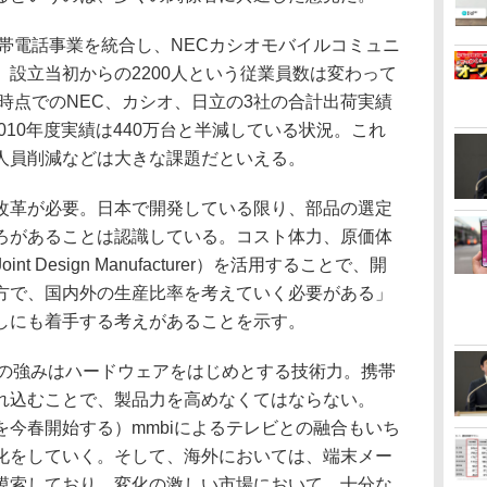
帯電話事業を統合し、NECカシオモバイルコミュニ
設立当初からの2200人という従業員数は変わって
度時点でのNEC、カシオ、日立の3社の合計出荷実績
010年度実績は440万台と半減している状況。これ
人員削減などは大きな課題だといえる。
革が必要。日本で開発している限り、部品の選定
ろがあることは認識している。コスト体力、原価体
 Design Manufacturer）を活用することで、開
方で、国内外の生産比率を考えていく必要がある」
しにも着手する考えがあることを示す。
の強みはハードウェアをはじめとする技術力。携帯
れ込むことで、製品力を高めなくてはならない。
今春開始する）mmbiによるテレビとの融合もいち
化をしていく。そして、海外においては、端末メー
模索しており、変化の激しい市場において、十分な