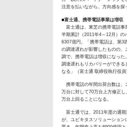
注意を払いながら、方向感を探
■
富士通、携帯電話事業は増収
富士通は、東芝の携帯電話事業
半期累計（2011年4～12月）
6307億円。「携帯電話は、第
の調達遅れが影響したものの、
調で、携帯電話は増収になった
調達遅れもリカバリーができる
なる」（富士通 取締役執行役
携帯電話の年間出荷台数は、ス
万台に対して70万台上方修正し、
万台上回ることになる。
富士通では、2011年度の通
が、ユビキタスソリューション
置き、年間売上高を8900億円