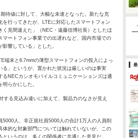
期待値に対して、大幅な未達となった。新たな充
化を行ってきたが、LTEに対応したスマートフォン
きく見間違えた」（NEC・遠藤信博社長）としたほ
スマートフォン事業での出遅れなど、国内市場での
が影響している」とした。
E端末と6.7mmの薄型スマートフォンの投入によっ
最
いる」というが、置かれた状況は厳しいのは事実
するNECカシオモバイルコミュニケーションズは通
を明らかにした。
対する見込み違いに加えて、製品力のなさが見え
000人、非正規社員5000人の合計1万人の人員削
具体的な対象部門については触れていないが、この
るというのは、多くの関係者に共通した意見だ。