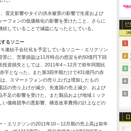
、震災影響やタイの洪水被害の影響で生産および
ャーフォンの低価格化の影響を受けたこと、さらに
継続していることで減益になったとしている。
1
化するソニー
00％連結子会社化を予定しているソニー・エリクソン
景に、営業損益は11月時点の想定を約50億円下回
投資損失としては、2011年4～12月で前年同期比
の赤字となった。また第3四半期だけで431億円の赤
期は、スマートフォンの売り上げは増加したもの
電話の売り上げが減少。先進国の売上減少、および
品不足の影響を受けた。また製品および地域ミック
しい価格競争の悪影響、構造改革費用の計上などの
エリクソンの2011年10～12月期の売上高は前年