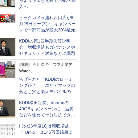
月より小田急電鉄全70駅へ導
入へ
ビックカメラ浦和西口店が8
月29日オープン、キャンペー
ンで一部商品が最大20%還元
KDDIの第1四半期決算説明
会、増収増益もガバナンスや
セキュリティ対策などに課題
石川温の「スマホ業界
連載
Watch」
告げられた「KDDIのローミ
ング終了」、エリアマップの
落とし穴と楽天モバイルの課
題
KDDI松田社長、ahamoの
40GBキャンペーンに「品質
などを含めて十分対抗でき
る」
IIJの26年度1Qは増収増益、
「IIJmio」は145万回線超に