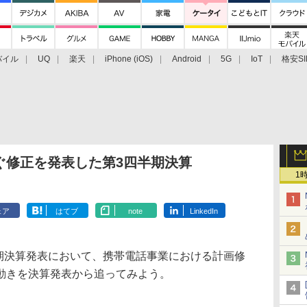
バイル
UQ
楽天
iPhone (iOS)
Android
5G
IoT
格安SI
アクセサリー
業界動向
法人向け
最新技術/その他
ぐ修正を発表した第3四半期決算
1
ェア
はてブ
note
LinkedIn
半期決算発表において、携帯電話事業における計画修
動きを決算発表から追ってみよう。