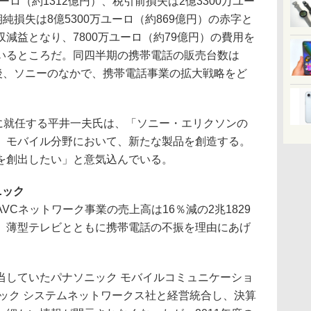
万ユーロ（約1312億円）、税引前損失は2億3300万ユー
純損失は8億5300万ユーロ（約869億円）の赤字と
減益となり、7800万ユーロ（約79億円）の費用を
いるところだ。同四半期の携帯電話の販売台数は
今後、ソニーのなかで、携帯電話事業の拡大戦略をど
に就任する平井一夫氏は、「ソニー・エリクソンの
、モバイル分野において、新たな製品を創造する。
を創出したい」と意気込んでいる。
ニック
Cネットワーク事業の売上高は16％減の2兆1829
、薄型テレビとともに携帯電話の不振を理由にあげ
していたパナソニック モバイルコミュニケーショ
ニック システムネットワークス社と経営統合し、決算