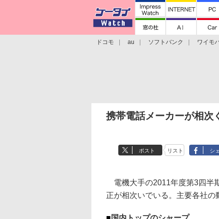
ドコモ
au
ソフトバンク
ワイモ
格安スマホ/SIMフリースマホ
周辺機器/
携帯電話メーカーが相次
ポスト
リスト
シ
電機大手の2011年度第3四
正が相次いでいる。主要各社の
■
国内トップのシャープ