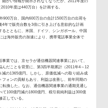
細かい情報が開示されなくなったが、2011年度の
2010年度は440万台）を計画する。
900万台、国内600万台の合計1500万台の出荷を
後4年で販売台数を3倍に引き上げる意欲的な計画
するとともに、米国、ドイツ、シンガポール、中国
度には海外販売の加速により、携帯電話事業全体で
事業では、京セラが通信機器関連事業において、
んだことを背景に、第3四半期累計（2011年4～12
3％減の1365億円。しかし、原価低減への取り組み成
トフォンの貢献もあり、利益は改善し、前年同期の
字に転換した。なお、通信機器関連事業の通期見通し
て100億円減の1800億円、税引前純利益は300億
修正している。