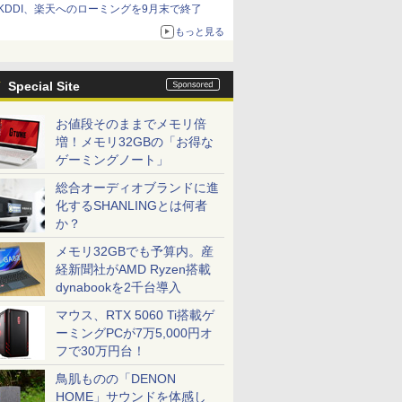
KDDI、楽天へのローミングを9月末で終了
もっと見る
Special Site
お値段そのままでメモリ倍
増！メモリ32GBの「お得な
ゲーミングノート」
総合オーディオブランドに進
化するSHANLINGとは何者
か？
メモリ32GBでも予算内。産
経新聞社がAMD Ryzen搭載
dynabookを2千台導入
マウス、RTX 5060 Ti搭載ゲ
ーミングPCが7万5,000円オ
フで30万円台！
鳥肌ものの「DENON
HOME」サウンドを体感し