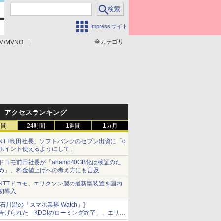
Impress サイト
全カテゴリ
M/MVNO
アクセスランキング
時間
24時間
1週間
1カ月
NTT島田社長、ソフトバンクのセブン出資に「d
ポイント使えるようにして」
ドコモ前田社長が「ahamo40GB化は検証のた
め」、料金値上げへの考え方にも言及
NTTドコモ、エリクソン製の最新型装置を国内
初導入
[石川温の「スマホ業界 Watch」]
告げられた「KDDIのローミング終了」、エリア
マップの落とし穴と楽天モバイルの課題