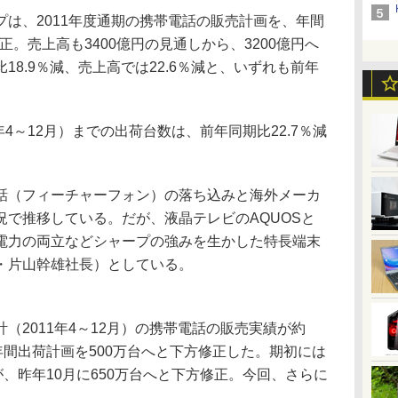
は、2011年度通期の携帯電話の販売計画を、年間
修正。売上高も3400億円の見通しから、3200億円へ
8.9％減、売上高では22.6％減と、いずれも前年
4～12月）までの出荷台数は、前年同期比22.7％減
（フィーチャーフォン）の落ち込みと海外メーカ
況で推移している。だが、液晶テレビのAQUOSと
電力の両立などシャープの強みを生かした特長端末
・片山幹雄社長）としている。
計（2011年4～12月）の携帯電話の販売実績が約
年間出荷計画を500万台へと下方修正した。期初には
が、昨年10月に650万台へと下方修正。今回、さらに