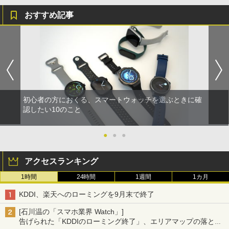
おすすめ記事
初心者の方におくる、スマートウォッチを選ぶときに確
認したい10のこと
●
●
●
アクセスランキング
1時間
24時間
1週間
1カ月
KDDI、楽天へのローミングを9月末で終了
[石川温の「スマホ業界 Watch」]
告げられた「KDDIのローミング終了」、エリアマップの落とし