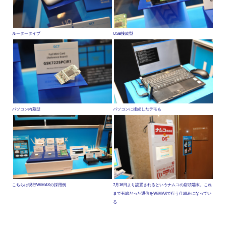
ルータータイプ
USB接続型
パソコン内蔵型
パソコンに接続したデモも
こちらは現行WiMAXの採用例
7月16日より設置されるというナムコの店頭端末。これ
まで有線だった通信をWiMAXで行う仕組みになってい
る