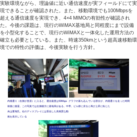
実験環境ながら、理論値に近い通信速度が実フィールドにて実
現できることが確認された。また、移動環境でも100Mbpsを
超える通信速度を実現でき、4×4 MIMOの有効性が確認され
た。今後の課題は、現行のWiMAX基地局と同程度にまで設備
を小型化することで、現行のWiMAXと一体化した運用方法の
確立も必要としている。また、時速350kmという超高速移動環
境での特性の評価は、今後実験を行う方針。
内堀通り（右側が皇居）に入ると、通信速度は50Mbps
グラフの落ち込んでいる部分が、内堀通りを走った時間
前後に後退。この写真では左側後方に基地局がある。中
帯。ビル群に戻ると再び上昇に転じた
央は要海氏。右のディスプレイには受信した高画質な動
画を表示している