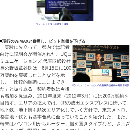
フィールドテストの結果と課題
■
現行のWiMAXと併用し、ビット単価を下げる
実験に先立って、都内では記者
向けに説明会が開催された。UQコ
ミュニケーションズ 代表取締役社
長の野坂章雄氏は、6月15日に100
万契約を突破したことなどを示
し、「比較的順調にここまでき
UQコミュニケーションズ 代表取締役社長の野坂章雄氏
た」と振り返る。契約者数は今後
も増加を見込み、2011年度末（2012年3月）には200万契約を
目指す。エリアの拡大では、JRの成田エクスプレスに続いて
地下鉄、地下街も順次エリア化していく方針で、東京メトロ、
都営地下鉄とも基本合意に至っていることを紹介した。また、
端末はパソコン用からルーター、据え置きタイプなど、さまざ