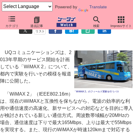
Powered by
Translate
UQ、下り150Mbpsを記録した「WiMAX 2」フィールドテストを公開
カテゴリ
過去記事
検索
Impressサイト
リスト
UQコミュニケーションズは、2
013年早期のサービス開始を計画
している「WiMAX 2」について、
都内で実験を行いその模様を報道
陣に公開した。
「WiMAX 2」のフィールド実験を行うバス
「WiMAX 2」（IEEE802.16m）
は、現在のWiMAXと互換性を保ちながら、電波の効率的な利
用や通信速度の高速化、新サービスへの対応などを目的に導入
が検討されている新しい通信方式。周波数帯域幅が20MHzの
場合、通信速度は下りで最大165Mbps、上りは最大で55Mbps
を実現する。また、現行のWiMAXが時速120kmまで対応する