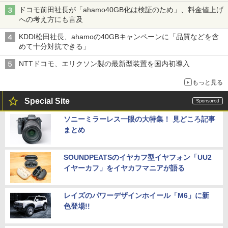
穴と楽天モバイルの課題
ドコモ前田社長が「ahamo40GB化は検証のため」、料金値上げ
への考え方にも言及
KDDI松田社長、ahamoの40GBキャンペーンに「品質などを含
めて十分対抗できる」
NTTドコモ、エリクソン製の最新型装置を国内初導入
もっと見る
Special Site
ソニーミラーレス一眼の大特集！ 見どころ記事
まとめ
SOUNDPEATSのイヤカフ型イヤフォン「UU2
イヤーカフ」をイヤカフマニアが語る
レイズのパワーデザインホイール「M6」に新
色登場!!