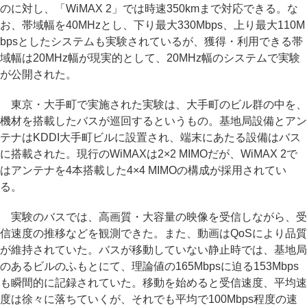
のに対し、「WiMAX 2」では時速350kmまで対応できる。な
お、帯域幅を40MHzとし、下り最大330Mbps、上り最大110M
bpsとしたシステムも実験されているが、獲得・利用できる帯
域幅は20MHz幅が現実的として、20MHz幅のシステムで実験
が公開された。
東京・大手町で実施された実験は、大手町のビル群の中を、
機材を搭載したバスが巡回するというもの。基地局設備とアン
テナはKDDI大手町ビルに設置され、端末にあたる設備はバス
に搭載された。現行のWiMAXは2×2 MIMOだが、WiMAX 2で
はアンテナを4本搭載した4×4 MIMOの構成が採用されてい
る。
実験のバスでは、高画質・大容量の映像を受信しながら、受
信速度の推移などを観測できた。また、動画はQoSにより品質
が維持されていた。バスが移動していない静止時では、基地局
のあるビルのふもとにて、理論値の165Mbpsに迫る153Mbps
も瞬間的に記録されていた。移動を始めると受信速度、平均速
度は徐々に落ちていくが、それでも平均で100Mbps程度の速