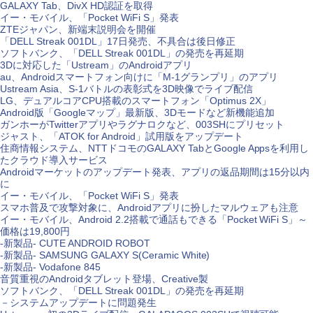
GALAXY Tab、DivX HD認証を取得
イー・モバイル、「Pocket WiFi S」発表
ZTEジャパン、新端末説明会を開催
「DELL Streak 001DL」17日発売、不具合は後日修正
ソフトバンク、「DELL Streak 001DL」の発売を再延期
3Dに対応した「Ustream」のAndroidアプリ
au、Androidスマートフォン向けに「M-1グランプリ」のアプリ
Ustream Asia、S-1バトルの表彰式を3D映像でライブ配信
LG、デュアルコアCPU搭載のスマートフォン「Optimus 2X」
Android版「Googleマップ」最新版、3Dモードなど新機能追加
ガンホーがTwitterアプリやラグナロクなど、003SHにプリセット
ジャスト、「ATOK for Android」試用版をアップデート
住商情報システム、NTTドコモのGALAXY TabとGoogle Appsを利用し
たクラウド導入サービス
Androidマーケットのアップデート発表、アプリの返品期間は15分以内
に
イー・モバイル、「Pocket WiFi S」発表
スマホ普及で攻撃対象に、Androidアプリに扮したマルウェアも注意
イー・モバイル、Android 2.2搭載で通話もできる「Pocket WiFi S」～
価格は19,800円
-新製品- CUTE ANDROID ROBOT
-新製品- SAMSUNG GALAXY S(Ceramic White)
-新製品- Vodafone 845
音質重視のAndroidタブレット登場、Creative製
ソフトバンク、「DELL Streak 001DL」の発売を再延期
－システムアップデートに問題発生