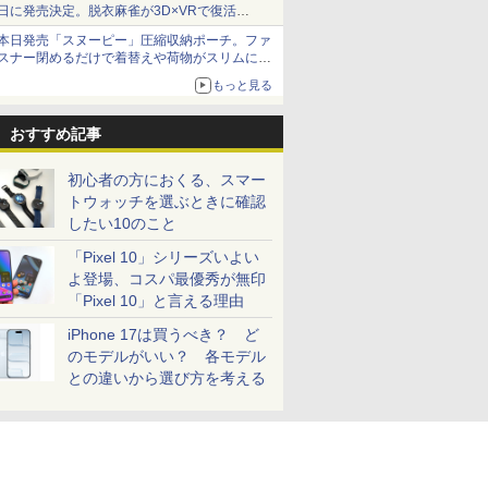
日に発売決定。脱衣麻雀が3D×VRで復活
発売から2週間は20%オフになるセールが実施
本日発売「スヌーピー」圧縮収納ポーチ。ファ
スナー閉めるだけで着替えや荷物がスリムにま
とまる
もっと見る
おすすめ記事
初心者の方におくる、スマー
トウォッチを選ぶときに確認
したい10のこと
「Pixel 10」シリーズいよい
よ登場、コスパ最優秀が無印
「Pixel 10」と言える理由
iPhone 17は買うべき？ ど
のモデルがいい？ 各モデル
との違いから選び方を考える