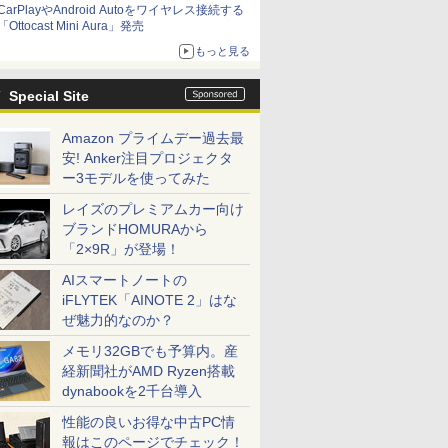
CarPlayやAndroid Autoをワイヤレス接続する
「Ottocast Mini Aura」発売
もっと見る
Special Site
Amazon プライムデー過去最
安! Anker注目プロジェクタ
ー3モデルを使ってみた
レイズのプレミアムカー向け
ブランドHOMURAから
「2×9R」が登場！
AIスマートノートの
iFLYTEK「AINOTE 2」はな
ぜ魅力的なのか？
メモリ32GBでも予算内。産
経新聞社がAMD Ryzen搭載
dynabookを2千台導入
性能の良いお得な中古PC情
報はこのページでチェック！