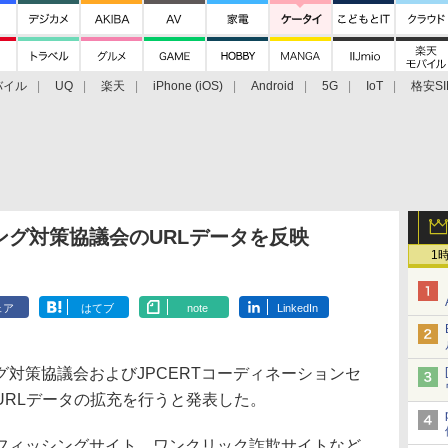
バイル
UQ
楽天
iPhone (iOS)
Android
5G
IoT
格安SI
アクセサリー
業界動向
法人向け
最新技術/その他
ング対策協議会のURLデータを反映
1
ェア
はてブ
note
LinkedIn
対策協議会およびJPCERTコーディネーションセ
URLデータの拡充を行うと発表した。
ィッシングサイト、ワンクリック詐欺サイトなど