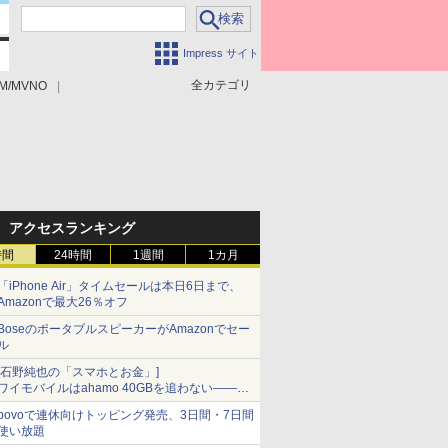
Impress サイト
全カテゴリ
M/MVNO
アクセスランキング
時間
24時間
1週間
1カ月
「iPhone Air」タイムセールは本日6日まで、
Amazonで最大26％オフ
BoseのポータブルスピーカーがAmazonでセー
ル
[石野純也の「スマホとお金」]
ワイモバイルはahamo 40GBを追わない――単
身向け「超おトク割」の安さと1年限定の注意
povoで連休向けトッピング発売、3日間・7日間
点
使い放題