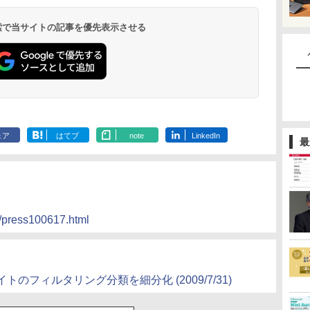
 検索で当サイトの記事を優先表示させる
ェア
はてブ
note
LinkedIn
最
s/press100617.html
イトのフィルタリング分類を細分化
(2009/7/31)