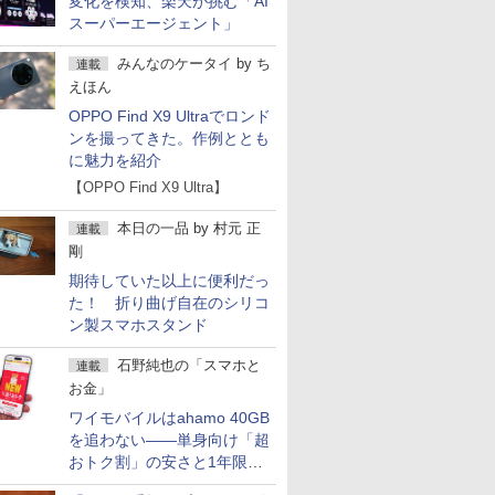
変化を検知、楽天が挑む「AI
スーパーエージェント」
みんなのケータイ
by
ち
連載
えほん
OPPO Find X9 Ultraでロンド
ンを撮ってきた。作例ととも
に魅力を紹介
【OPPO Find X9 Ultra】
本日の一品
by
村元 正
連載
剛
期待していた以上に便利だっ
た！ 折り曲げ自在のシリコ
ン製スマホスタンド
石野純也の「スマホと
連載
お金」
ワイモバイルはahamo 40GB
を追わない――単身向け「超
おトク割」の安さと1年限定
の注意点