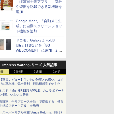
「ほぼ日手帳アプリ」、気分
や習慣を記録できる新機能を
追加
Google Meet、「自動メモ生
成」に自動スクリーンショッ
ト機能を追加
ドコモ、Galaxy Z Fold8
Ultra 1TBなどを「5G
WELCOME割」に追加 2.2
万円引き
Impress Watchシリーズ 人気記事
時間
24時間
1週間
1カ月
【家電レビュー】手ごわい雑草との戦い、コメ
リの草刈機で完全勝利 掃除機感覚で使えた
ミスド「Mrs. GREEN APPLE」のコラボドーナ
ツ4種、いよいよ発売！
吉野家、牛リブロースを熱々で提供する「極旨
牛鉄板ステーキ定食」を発売
「スーパーリアル麻雀 Venus Returns」8月27