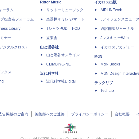
Rittor Music
イカロス出版
dフォーラム
リットーミュージック
AIRLINEweb
ップ担当者フォーラム
楽器探そう!デジマート
Jディフェンスニュー
ness Library
TシャツPOD T-OD
通訳翻訳ジャーナル
セミナー
立東舎
JレスキューWeb
 X（デジタルクロス）
山と溪谷社
イカロスアカデミー
山と溪谷オンライン
MdN
CLIMBING-NET
MdN Books
ブックス
近代科学社
MdN Design Interactiv
ing
近代科学社Digital
テックリブ
TechLib
広告掲載のご案内
編集部へのご連絡
プライバシーポリシー
会社概要
Copyright ©
2026
Impress Corporation. All rights reserved.