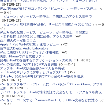
毎日新聞社、iPadに夕刊を配信、ソフトバンク「ビューン」通じて
（INTERNET）
iPad/iPhone向け定額コンテンツ「ビューン」、一時サービス停止
（ケ
ータイ）
「ビューン」がサービス一時停止、予想以上のアクセス集中で
（INTERNET）
「ビューン」無料期間を“延長”、サービス再開後から30日間に
（ケータ
イ）
iPad対応の配信サービス「ビューン」が一時停止、再開未定
－無料期間は再開後30日間に延長。アクセス集中
（AV）
西川和久の不定期コラム
Apple「iPad Wi-Fi/32GB」速攻レビュー
（PC）
藤本健のDigital Audio Laboratory
iPadに裏技? USBオーディオが使用可能
（AV）
実践! iPhoneで作る業務ソフト
第4回 iPadで稼働するアプリケーションへの発展
（THINK IT）
iPadの販売数、5月31日に200万台突破
（ケータイ）
アップル、iPadの販売台数が200万台を突破
－「iPadのマジックに夢中」とジョブズCEO
（AV）
米Apple、発売から60日未満で200万台のiPad販売を達成
（INTERNET）
iPadをデジタルフォトフレームに、ペパボが「30days Album」アプリ
公開
（INTERNET）
サイバートラスト、iPadの端末認証で安全なリモートアクセスを実現
（ENTERPRISE）
iPadをサーバー化する「ServersMan HD」、Office文書などに対応
（ケ
ータイ）