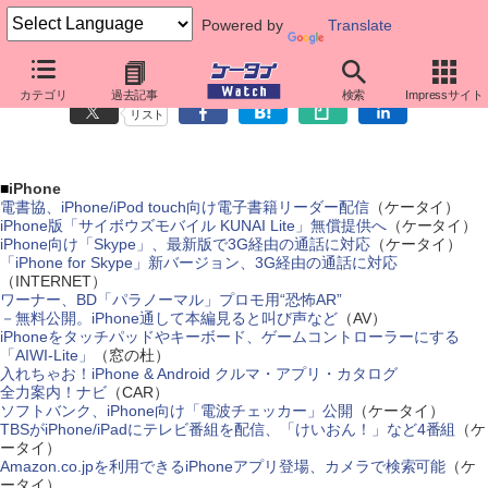
Powered by
Translate
先週のスマートフォン関連ニュース（5月31日～6月6日）
カテゴリ
過去記事
検索
Impressサイト
リスト
■
iPhone
電書協、iPhone/iPod touch向け電子書籍リーダー配信
（ケータイ）
iPhone版「サイボウズモバイル KUNAI Lite」無償提供へ
（ケータイ）
iPhone向け「Skype」、最新版で3G経由の通話に対応
（ケータイ）
「iPhone for Skype」新バージョン、3G経由の通話に対応
（INTERNET）
ワーナー、BD「パラノーマル」プロモ用“恐怖AR”
－無料公開。iPhone通して本編見ると叫び声など
（AV）
iPhoneをタッチパッドやキーボード、ゲームコントローラーにする
「AIWI-Lite」
（窓の杜）
入れちゃお！iPhone & Android クルマ・アプリ・カタログ
全力案内！ナビ
（CAR）
ソフトバンク、iPhone向け「電波チェッカー」公開
（ケータイ）
TBSがiPhone/iPadにテレビ番組を配信、「けいおん！」など4番組
（ケ
ータイ）
Amazon.co.jpを利用できるiPhoneアプリ登場、カメラで検索可能
（ケ
ータイ）