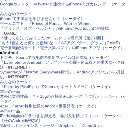
GoogleカレンダーやTwitterと連携するiPhone向けカレンダー
（ケータ
イ）
みんなのケータイ
iPhoneで中国語を学びませんか？
（ケータイ）
ゲームロフト、「Prince of Persia : Warrior Within」
「プリンス・オブ・ペルシャ」がiPhone/iPod touchに初登場
（GAME）
「使って/試してみました ゲームグッズ研究所【第233回】
“もう1個あると何かと便利”な、「ACアダプター」グッズ
（GAME）
電子書籍配信サイト「電子文庫パブリ」のiPhoneアプリ
（ケータイ）
■
Android
ドコモ、Xperiaで誤配信の更新ファイルは正式版
（ケータイ）
「Evernote for Android」アップデート公開～Mac版との重大なバグ解
決
（INTERNET）
Symantecが「Norton Everywhere構想」、Androidアプリなどを6月提
供
（INTERNET）
みんなのケータイ
「Flickr by PixelPipe」でXperiaがネットカメラに
（ケータイ）
本日の一品
意外に実用性高し？～18gの超軽量iPadケース「バブルラッパー」
（ケ
ータイ）
Acer、Ferrari特別仕様のAndroid携帯発表
（ケータイ）
本日の一品
iPadの画面のギラつきを抑える、専用反射防止フィルム
（ケータイ）
【杜のAndroid研究室】
第5回：オンラインストレージ「Dropbox」「ZumoDrive」