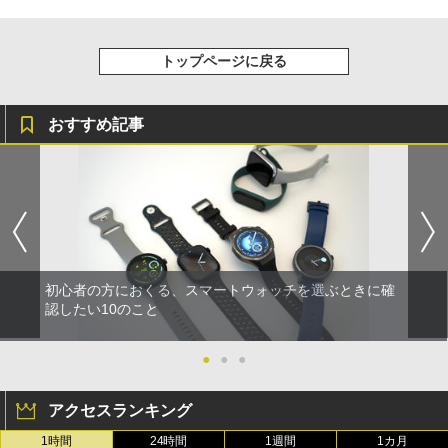
トップページに戻る
おすすめ記事
初心者の方におくる、スマートウォッチを選ぶときに確
認したい10のこと
●
●
●
アクセスランキング
1時間
24時間
1週間
1カ月