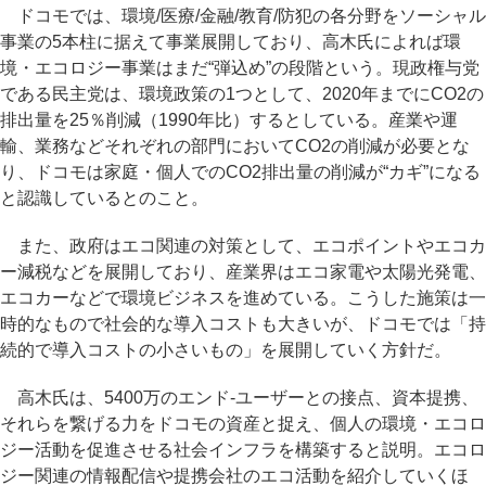
ドコモでは、環境/医療/金融/教育/防犯の各分野をソーシャル
事業の5本柱に据えて事業展開しており、高木氏によれば環
境・エコロジー事業はまだ“弾込め”の段階という。現政権与党
である民主党は、環境政策の1つとして、2020年までにCO2の
排出量を25％削減（1990年比）するとしている。産業や運
輸、業務などそれぞれの部門においてCO2の削減が必要とな
り、ドコモは家庭・個人でのCO2排出量の削減が“カギ”になる
と認識しているとのこと。
また、政府はエコ関連の対策として、エコポイントやエコカ
ー減税などを展開しており、産業界はエコ家電や太陽光発電、
エコカーなどで環境ビジネスを進めている。こうした施策は一
時的なもので社会的な導入コストも大きいが、ドコモでは「持
続的で導入コストの小さいもの」を展開していく方針だ。
高木氏は、5400万のエンド-ユーザーとの接点、資本提携、
それらを繋げる力をドコモの資産と捉え、個人の環境・エコロ
ジー活動を促進させる社会インフラを構築すると説明。エコロ
ジー関連の情報配信や提携会社のエコ活動を紹介していくほ