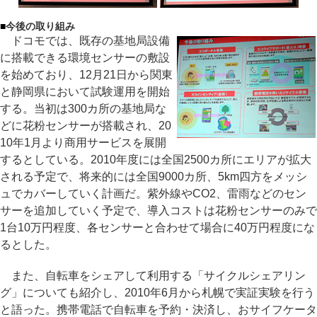
■
今後の取り組み
ドコモでは、既存の基地局設備
に搭載できる環境センサーの敷設
を始めており、12月21日から関東
と静岡県において試験運用を開始
する。当初は300カ所の基地局な
どに花粉センサーが搭載され、20
10年1月より商用サービスを展開
するとしている。2010年度には全国2500カ所にエリアが拡大
される予定で、将来的には全国9000カ所、5km四方をメッシ
ュでカバーしていく計画だ。紫外線やCO2、雷雨などのセン
サーを追加していく予定で、導入コストは花粉センサーのみで
1台10万円程度、各センサーと合わせて場合に40万円程度にな
るとした。
また、自転車をシェアして利用する「サイクルシェアリン
グ」についても紹介し、2010年6月から札幌で実証実験を行う
と語った。携帯電話で自転車を予約・決済し、おサイフケータ