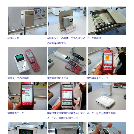
花粉センサー
花粉センサーの本体。空気を吸い込
データ蓄積部
み花粉を検知する
電源タップの試作機
複数電源対応モデル
電気料金をチェック
消費電力データ
開発部隊では実際に試験導入してい
ルーターなども携帯で制御
る。これは実際の利用データ