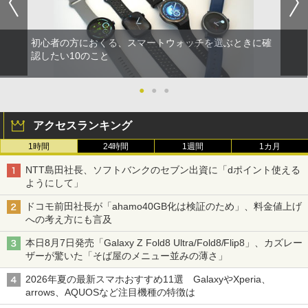
初心者の方におくる、スマートウォッチを選ぶときに確
認したい10のこと
●
●
●
アクセスランキング
1時間
24時間
1週間
1カ月
NTT島田社長、ソフトバンクのセブン出資に「dポイント使える
ようにして」
ドコモ前田社長が「ahamo40GB化は検証のため」、料金値上げ
への考え方にも言及
本日8月7日発売「Galaxy Z Fold8 Ultra/Fold8/Flip8」、カズレー
ザーが驚いた「そば屋のメニュー並みの薄さ」
2026年夏の最新スマホおすすめ11選 GalaxyやXperia、
arrows、AQUOSなど注目機種の特徴は