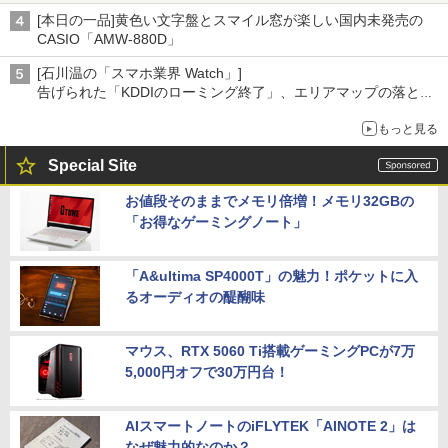
[本日の一品]黄色い文字盤とスマイル窓が楽しい国内未発売の
CASIO「AMW-880D」
[石川温の「スマホ業界 Watch」]
告げられた「KDDIのローミング終了」、エリアマップの落とし
穴と楽天モバイルの課題
もっと見る
Special Site
お値段そのままでメモリ倍増！メモリ32GBの
「お得なゲーミングノート」
「A&ultima SP4000T」の魅力！ポケットに入
るオーディオの醍醐味
マウス、RTX 5060 Ti搭載ゲーミングPCが7万
5,000円オフで30万円台！
AIスマートノートのiFLYTEK「AINOTE 2」は
なぜ魅力的なのか？