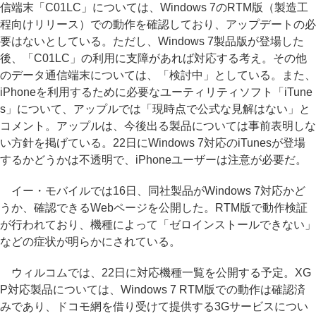
信端末「C01LC」については、Windows 7のRTM版（製造工
程向けリリース）での動作を確認しており、アップデートの必
要はないとしている。ただし、Windows 7製品版が登場した
後、「C01LC」の利用に支障があれば対応する考え。その他
のデータ通信端末については、「検討中」としている。また、
iPhoneを利用するために必要なユーティリティソフト「iTune
s」について、アップルでは「現時点で公式な見解はない」と
コメント。アップルは、今後出る製品については事前表明しな
い方針を掲げている。22日にWindows 7対応のiTunesが登場
するかどうかは不透明で、iPhoneユーザーは注意が必要だ。
イー・モバイルでは16日、同社製品がWindows 7対応かど
うか、確認できるWebページを公開した。RTM版で動作検証
が行われており、機種によって「ゼロインストールできない」
などの症状が明らかにされている。
ウィルコムでは、22日に対応機種一覧を公開する予定。XG
P対応製品については、Windows 7 RTM版での動作は確認済
みであり、ドコモ網を借り受けて提供する3Gサービスについ