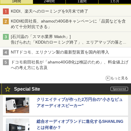
1時間
24時間
1週間
1カ月
KDDI、楽天へのローミングを9月末で終了
KDDI松田社長、ahamoの40GBキャンペーンに「品質などを含
めて十分対抗できる」
[石川温の「スマホ業界 Watch」]
告げられた「KDDIのローミング終了」、エリアマップの落とし
穴と楽天モバイルの課題
NTTドコモ、エリクソン製の最新型装置を国内初導入
ドコモ前田社長が「ahamo40GB化は検証のため」、料金値上げ
への考え方にも言及
もっと見る
Special Site
クリエイティブが作った2万円台の“小さなピュ
アオーディオスピーカー”
総合オーディオブランドに進化するSHANLING
とは何者か？