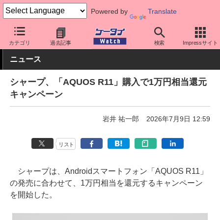
Powered by
Translate
ケータイ Watch
OS
Android
AQUOS
カテゴリ
過去記事
検索
Impressサイト
ニュース
シャープ、「AQUOS R11」購入で1万円相当還元
キャンペーン
岩井 祐一郎
2026年7月9日 12:59
リスト
シャープは、Androidスマートフォン「AQUOS R11」
の発売に合わせて、1万円相当を還元するキャンペーン
を開始した。