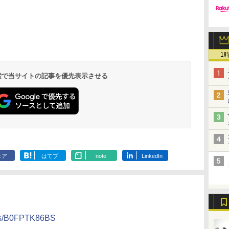
1
 検索で当サイトの記事を優先表示させる
ェア
はてブ
note
LinkedIn
ists/B0FPTK86BS