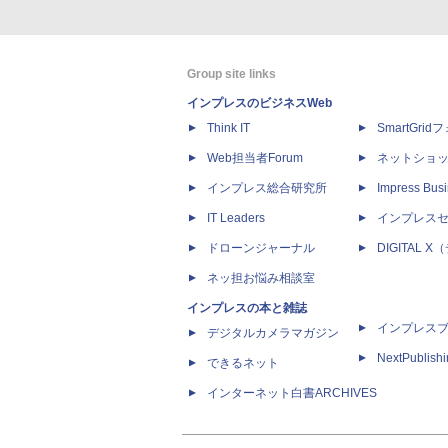
Group site links
インプレスのビジネスWeb
Think IT
SmartGri
Web担当者Forum
ネットショ
インプレス総合研究所
Impress Busi
IT Leaders
インプレス
ドローンジャーナル
DIGITAL
ネッ担お悩み相談室
インプレスの本と雑誌
インプレス
デジタルカメラマガジン
NextPublish
できるネット
インターネット白書ARCHIVES