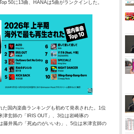
EはTop 50に13曲、HANAは5曲がランクインした。
た国内楽曲ランキングも初めて発表された。1位
位は米津玄師の「IRIS OUT」、3位は岩崎琢の
try」、4位は藤井風の「死ぬのがいいわ」、5位は米津玄師の