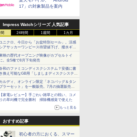
楽天モバイル、「Android
17」の対象製品を案内
Impress Watchシリーズ 人気記事
時間
24時間
1週間
1カ月
ユニクロ、今日から「お盆特別セール」。涼感
シアサッカーワンピース待望値下げ、撥水ギア
ショーツは1990円に
東映の歴代オープニング映像がカプセルトイ
に。全5種で8月下旬発売
令和のファミコンディスクシステム？安価に書
き換え可能なGB用「しましまディスクシステ
ム」
カルディ、オンライン限定「ネコバッグ＆タン
ブラーセット」を一般販売。7月の抽選販売の
当選無効分
【家電レビュー】手ごわい雑草との戦い、コメ
リの草刈機で完全勝利 掃除機感覚で使えた
もっと見る
おすすめ記事
初心者の方におくる、スマー