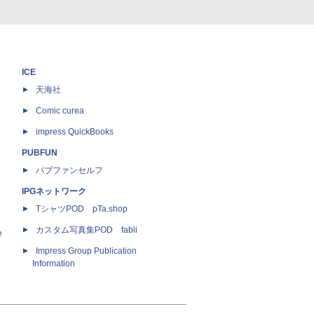
ICE
天海社
ス
Comic curea
impress QuickBooks
PUBFUN
パブファンセルフ
IPGネットワーク
TシャツPOD pTa.shop
カスタム写真集POD fabli
e
Impress Group Publication
Information