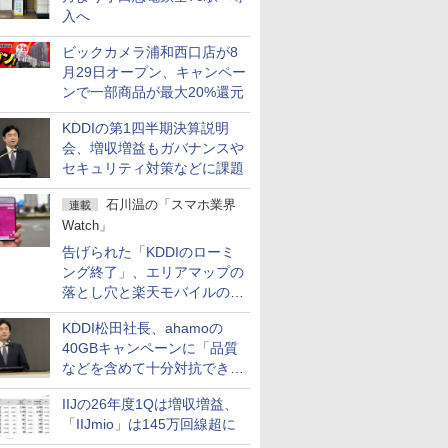
入へ
ビックカメラ浦和西口店が8
月29日オープン、キャンペー
ンで一部商品が最大20%還元
KDDIの第1四半期決算説明
会、増収増益もガバナンスや
セキュリティ対策などに課題
石川温の「スマホ業界
連載
Watch」
告げられた「KDDIのローミ
ング終了」、エリアマップの
落とし穴と楽天モバイルの課
題
KDDI松田社長、ahamoの
40GBキャンペーンに「品質
などを含めて十分対抗でき
る」
IIJの26年度1Qは増収増益、
「IIJmio」は145万回線超に