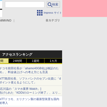
Impress サイト
全カテゴリ
M/MVNO
アクセスランキング
時間
24時間
1週間
1カ月
ドコモ前田社長が「ahamo40GB化は検証のた
め」、料金値上げへの考え方にも言及
NTT島田社長、ソフトバンクのセブン出資に「d
ポイント使えるようにして」
[石川温の「スマホ業界 Watch」]
告げられた「KDDIのローミング終了」、エリア
マップの落とし穴と楽天モバイルの課題
NTTドコモ、エリクソン製の最新型装置を国内
初導入