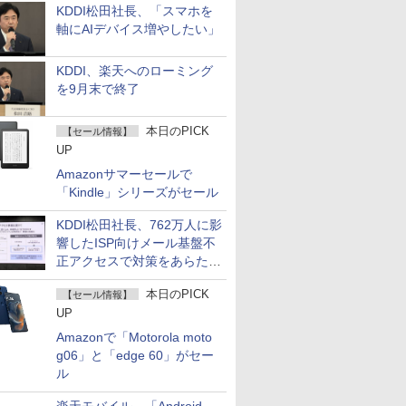
KDDI松田社長、「スマホを
軸にAIデバイス増やしたい」
KDDI、楽天へのローミング
を9月末で終了
本日のPICK
【セール情報】
UP
Amazonサマーセールで
「Kindle」シリーズがセール
KDDI松田社長、762万人に影
響したISP向けメール基盤不
正アクセスで対策をあらため
て説明
本日のPICK
【セール情報】
UP
Amazonで「Motorola moto
g06」と「edge 60」がセー
ル