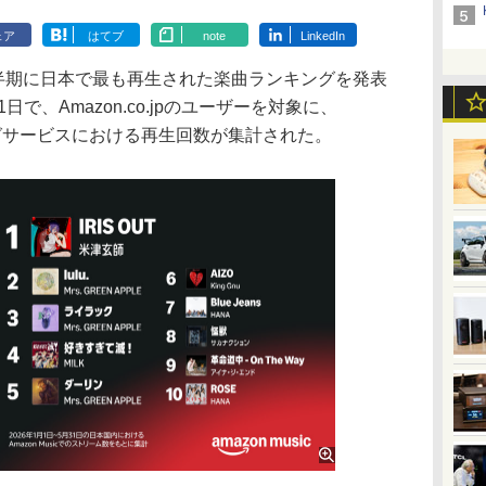
ェア
はてブ
note
LinkedIn
26年上半期に日本で最も再生された楽曲ランキングを発表
日で、Amazon.co.jpのユーザーを対象に、
ーミングサービスにおける再生回数が集計された。