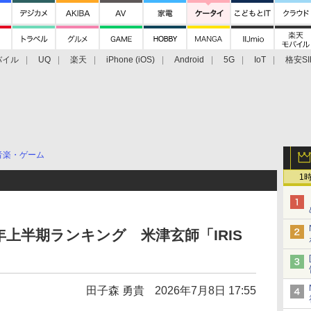
バイル
UQ
楽天
iPhone (iOS)
Android
5G
IoT
格安SI
アクセサリー
業界動向
法人向け
最新技術/その他
音楽・ゲーム
1
026年上半期ランキング 米津玄師「IRIS
田子森 勇貴
2026年7月8日 17:55