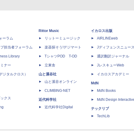
Rittor Music
イカロス出版
dフォーラム
リットーミュージック
AIRLINEweb
ップ担当者フォーラム
楽器探そう!デジマート
Jディフェンスニュー
ness Library
TシャツPOD T-OD
通訳翻訳ジャーナル
セミナー
立東舎
JレスキューWeb
 X（デジタルクロス）
山と溪谷社
イカロスアカデミー
山と溪谷オンライン
MdN
CLIMBING-NET
MdN Books
ブックス
近代科学社
MdN Design Interactiv
ing
近代科学社Digital
テックリブ
TechLib