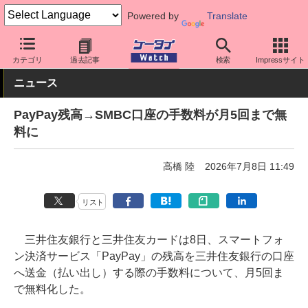
Powered by
Translate
ケータイ Watch
アプリ・サービス
決済/金融
カテゴリ
過去記事
検索
Impressサイト
ニュース
PayPay残高→SMBC口座の手数料が月5回まで無
料に
高橋 陸
2026年7月8日 11:49
リスト
三井住友銀行と三井住友カードは8日、スマートフォ
ン決済サービス「PayPay」の残高を三井住友銀行の口座
へ送金（払い出し）する際の手数料について、月5回ま
で無料化した。