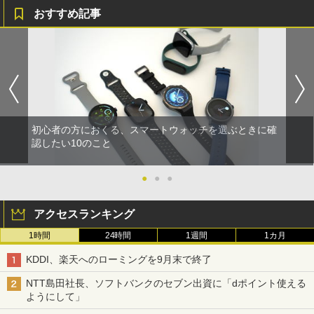
おすすめ記事
初心者の方におくる、スマートウォッチを選ぶときに確
認したい10のこと
●
●
●
アクセスランキング
1時間
24時間
1週間
1カ月
KDDI、楽天へのローミングを9月末で終了
NTT島田社長、ソフトバンクのセブン出資に「dポイント使える
ようにして」