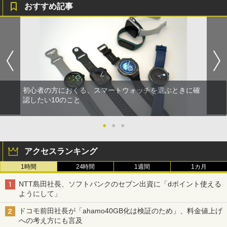
おすすめ記事
初心者の方におくる、スマートウォッチを選ぶときに確
認したい10のこと
●
●
●
アクセスランキング
1時間
24時間
1週間
1カ月
NTT島田社長、ソフトバンクのセブン出資に「dポイント使える
ようにして」
ドコモ前田社長が「ahamo40GB化は検証のため」、料金値上げ
への考え方にも言及