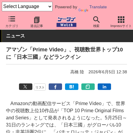
Powered by
Translate
ケータイ Watch
アプリ・サービス
動画・音楽・ゲーム
カテゴリ
過去記事
検索
Impressサイト
ニュース
アマゾン「Prime Video」、視聴数世界トップ10
に「日本三國」などランクイン
高橋 陸
2026年6月5日 12:38
リスト
Amazonの動画配信サービス「Prime Video」で、世界
中の視聴数上位10作品が「TOP 10 Prime Original Films
and Series」として発表されるようになった。5月25日～
31日のランキングでは、「日本三國」がグローバル10
位・非英語圏2位に、「バチェロレッテ・ジャパン」が