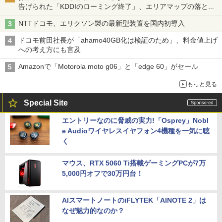
告げられた「KDDIのローミング終了」、エリアマップの落とし
穴と楽天モバイルの課題
NTTドコモ、エリクソン製の最新型装置を国内初導入
ドコモ前田社長が「ahamo40GB化は検証のため」、料金値上げ
への考え方にも言及
Amazonで「Motorola moto g06」と「edge 60」がセール
もっと見る
Special Site
エントリーなのに脅威の実力!「Osprey」Nobl
e Audioワイヤレスイヤフォン4機種を一気に聴
く
マウス、RTX 5060 Ti搭載ゲーミングPCが7万
5,000円オフで30万円台！
AIスマートノートのiFLYTEK「AINOTE 2」は
なぜ魅力的なのか？