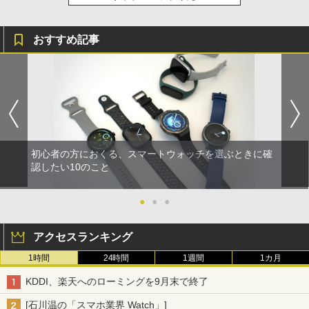
おすすめ記事
初心者の方におくる、スマートウォッチを選ぶときに確
認したい10のこと
●
●
●
アクセスランキング
1時間
24時間
1週間
1カ月
KDDI、楽天へのローミングを9月末で終了
[石川温の「スマホ業界 Watch」]