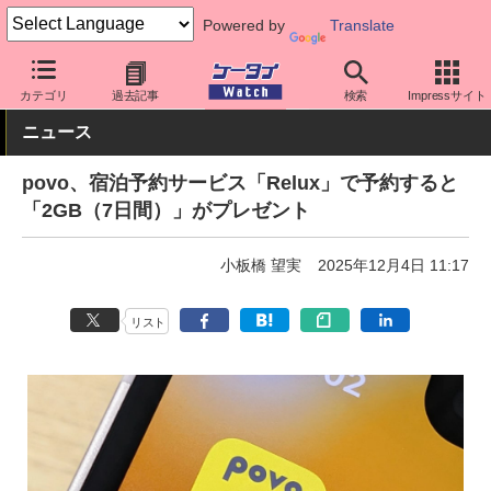
Powered by
Translate
ケータイ Watch
キャリア
au
povo
カテゴリ
過去記事
検索
Impressサイト
ニュース
povo、宿泊予約サービス「Relux」で予約すると
「2GB（7日間）」がプレゼント
小板橋 望実
2025年12月4日 11:17
リスト