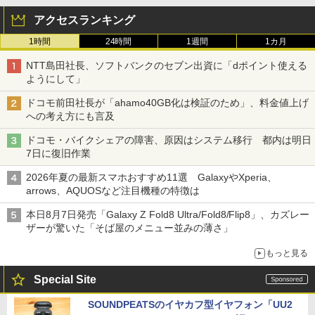
アクセスランキング
1時間
24時間
1週間
1カ月
NTT島田社長、ソフトバンクのセブン出資に「dポイント使える
ようにして」
ドコモ前田社長が「ahamo40GB化は検証のため」、料金値上げ
への考え方にも言及
ドコモ・バイクシェアの障害、原因はシステム移行 都内は明日
7日に復旧作業
2026年夏の最新スマホおすすめ11選 GalaxyやXperia、
arrows、AQUOSなど注目機種の特徴は
本日8月7日発売「Galaxy Z Fold8 Ultra/Fold8/Flip8」、カズレー
ザーが驚いた「そば屋のメニュー並みの薄さ」
もっと見る
Special Site
SOUNDPEATSのイヤカフ型イヤフォン「UU2