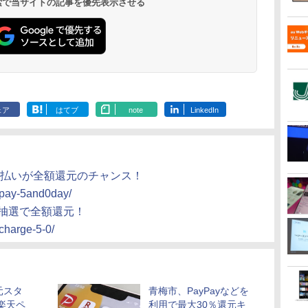
 検索で当サイトの記事を優先表示させる
ェア
はてブ
note
LinkedIn
お支払いが全額還元のチャンス！
n/pay-5and0day/
！抽選で全額還元！
/charge-5-0/
元スタ
青梅市、PayPayなどを
・楽天ペ
利用で最大30％還元キ