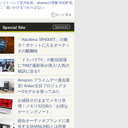
ソフトバンク宮川社長、ahamoの増量“40GB”化
に「追いかけるつもりはない」
もっと見る
Special Site
「A&ultima SP4000T」の魅
力！ポケットに入るオーディ
オの醍醐味
「ドスパラTV」の配信現場
に“PAD”撮影班が潜入!人気の
秘訣に迫る!!
Amazon プライムデー過去最
安! Anker注目プロジェクタ
ー3モデルを使ってみた
お値段そのままでメモリ倍
増！メモリ32GBの「お得な
ゲーミングノート」
総合オーディオブランドに進
化するSHANLINGとは何者