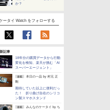
か？
ケータイ Watch をフォローする
新記事
18年分の購買データから行動
変化を検知、楽天が挑む「AI
スーパーエージェント」
本日の一品
by
村元 正
連載
剛
期待していた以上に便利だっ
た！ 折り曲げ自在のシリコ
ン製スマホスタンド
みんなのケータイ
by
ち
連載