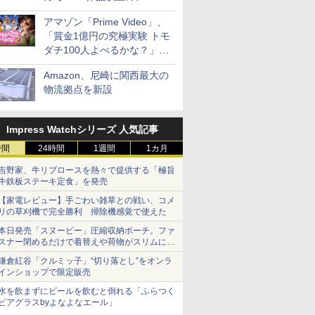
見放題
アマゾン「Prime Video」、
「賞金1億円の究極実験 トモ
ダチ100人よべるかな？」シ
ーズン2の参加者公開
Amazon、尼崎に関西最大の
物流拠点を新設
Impress Watchシリーズ 人気記事
時間
24時間
1週間
1カ月
吉野家、牛リブロースを熱々で提供する「極旨
牛鉄板ステーキ定食」を発売
【家電レビュー】手ごわい雑草との戦い、コメ
リの草刈機で完全勝利 掃除機感覚で使えた
本日発売「スヌーピー」圧縮収納ポーチ。ファ
スナー閉めるだけで着替えや荷物がスリムにま
とまる
鎌倉紅谷「クルミッ子」“切り落とし”をオンラ
インショップで限定販売
水を飲まずにビールを飲むと倒れる「ふらつく
ビアグラスbyよなよなエール」