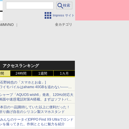
Impress サイト
全カテゴリ
M/MVNO
アクセスランキング
時間
24時間
1週間
1カ月
[石野純也の「スマホとお金」]
ワイモバイルはahamo 40GBを追わない――単
身向け「超おトク割」の安さと1年限定の注意
シャープ「AQUOS wish6」発表、120Hz対応大
点
画面や迷惑電話対策AI搭載、まずはソフトバン
クの法人向け
[本日の一品]期待していた以上に便利だった！
折り曲げ自在のシリコン製スマホスタンド
[みんなのケータイ]OPPO Find X9 Ultraでロンド
ンを撮ってきた。作例とともに魅力を紹介