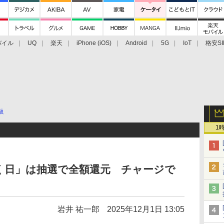
バイル
UQ
楽天
iPhone (iOS)
Android
5G
IoT
格安SI
アクセサリー
業界動向
法人向け
最新技術/その他
融
1
く日」は抽選で全額還元 チャージで
岩井 祐一郎
2025年12月1日 13:05