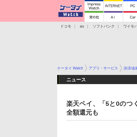
ドコモ
au
ソフトバンク
ワイモ
格安スマホ/SIMフリースマホ
周辺機器/
ケータイ Watch
アプリ・サービス
決済/金
ニュース
楽天ペイ、「5と0のつ
全額還元も