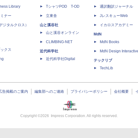
ness Library
TシャツPOD T-OD
通訳翻訳ジャーナル
セミナー
立東舎
JレスキューWeb
 X（デジタルクロス）
山と溪谷社
イカロスアカデミー
山と溪谷オンライン
MdN
CLIMBING-NET
MdN Books
ブックス
近代科学社
MdN Design Interactiv
ing
近代科学社Digital
テックリブ
TechLib
広告掲載のご案内
編集部へのご連絡
プライバシーポリシー
会社概要
Copyright ©
2026
Impress Corporation. All rights reserved.