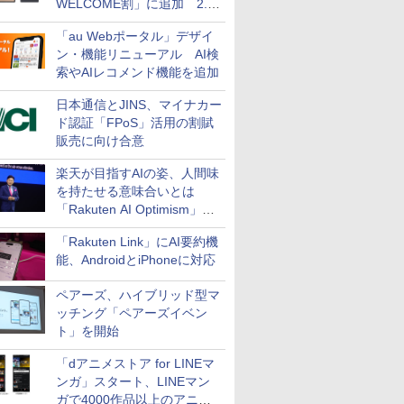
WELCOME割」に追加 2.2
万円引き
「au Webポータル」デザイ
ン・機能リニューアル AI検
索やAIレコメンド機能を追加
日本通信とJINS、マイナカー
ド認証「FPoS」活用の割賦
販売に向け合意
楽天が目指すAIの姿、人間味
を持たせる意味合いとは
「Rakuten AI Optimism」三
木谷氏の基調講演
「Rakuten Link」にAI要約機
能、AndroidとiPhoneに対応
ペアーズ、ハイブリッド型マ
ッチング「ペアーズイベン
ト」を開始
「dアニメストア for LINEマ
ンガ」スタート、LINEマン
ガで4000作品以上のアニメ