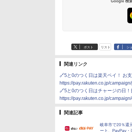
Google
ポスト
リスト
シ
関連リンク
🔗5と0のつく日は楽天ペイ！ 
https://pay.rakuten.co.jp/campaig
🔗5と0のつく日はチャージの日
https://pay.rakuten.co.jp/campaign
関連記事
岐阜市で20％還
ート、PayPay