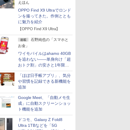
えほん
OPPO Find X9 Ultraでロンド
ンを撮ってきた。作例ととも
に魅力を紹介
【OPPO Find X9 Ultra】
石野純也の「スマホと
連載
お金」
ワイモバイルはahamo 40GB
を追わない――単身向け「超
おトク割」の安さと1年限定
の注意点
「ほぼ日手帳アプリ」、気分
や習慣を記録できる新機能を
追加
Google Meet、「自動メモ生
成」に自動スクリーンショッ
ト機能を追加
ドコモ、Galaxy Z Fold8
Ultra 1TBなどを「5G