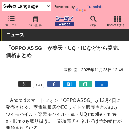
Powered by
Translate
ケータイ Watch
OS
Android
OPPO
カテゴリ
過去記事
検索
Impressサイト
ニュース
「OPPO A5 5G」が楽天・UQ・IIJなどから発売、
価格まとめ
高橋 陸
2025年11月28日 12:49
リスト
Androidスマートフォン「OPPO A5 5G」が12月4日に
発売される。家電量販店やECサイトで販売されるほか、
ワイモバイル・楽天モバイル・au・UQ mobile・mine
o・IIJmioも取り扱う。一部販売チャネルでは予約受付が
開始されている。