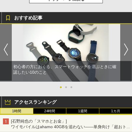
おすすめ記事
初心者の方におくる、スマートウォッチを選ぶときに確
認したい10のこと
●
●
●
アクセスランキング
1時間
24時間
1週間
1カ月
[石野純也の「スマホとお金」]
ワイモバイルはahamo 40GBを追わない――単身向け「超おトク