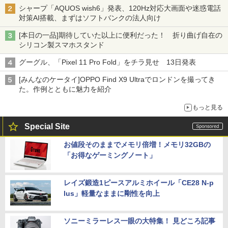
割」の安さと1年限定の注意点
シャープ「AQUOS wish6」発表、120Hz対応大画面や迷惑電話
対策AI搭載、まずはソフトバンクの法人向け
[本日の一品]期待していた以上に便利だった！ 折り曲げ自在の
シリコン製スマホスタンド
グーグル、「Pixel 11 Pro Fold」をチラ見せ 13日発表
[みんなのケータイ]OPPO Find X9 Ultraでロンドンを撮ってき
た。作例とともに魅力を紹介
もっと見る
Special Site
お値段そのままでメモリ倍増！メモリ32GBの
「お得なゲーミングノート」
レイズ鍛造1ピースアルミホイール「CE28 N-p
lus」軽量なままに剛性を向上
ソニーミラーレス一眼の大特集！ 見どころ記事