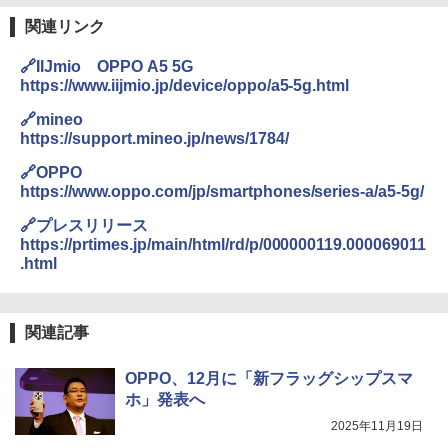
関連リンク
🔗IIJmio OPPO A5 5G
https://www.iijmio.jp/device/oppo/a5-5g.html
🔗mineo
https://support.mineo.jp/news/1784/
🔗OPPO
https://www.oppo.com/jp/smartphones/series-a/a5-5g/
🔗プレスリリース
https://prtimes.jp/main/html/rd/p/000000119.000069011
.html
関連記事
OPPO、12月に「新フラッグシップスマ
ホ」発表へ
2025年11月19日